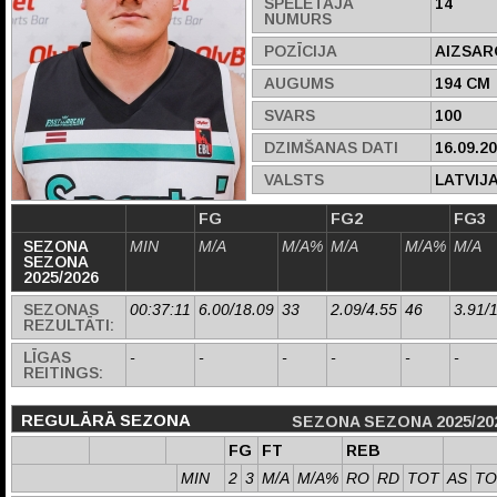
SPĒLĒTĀJA
14
NUMURS
POZĪCIJA
AIZSAR
AUGUMS
194 CM
SVARS
100
DZIMŠANAS DATI
16.09.2
VALSTS
LATVIJ
FG
FG2
FG3
SEZONA
MIN
M/A
M/A%
M/A
M/A%
M/A
SEZONA
2025/2026
SEZONAS
00:37:11
6.00/18.09
33
2.09/4.55
46
3.91/
REZULTĀTI:
LĪGAS
-
-
-
-
-
-
REITINGS:
REGULĀRĀ SEZONA
SEZONA SEZONA 2025/20
FG
FT
REB
MIN
2
3
M/A
M/A%
RO
RD
TOT
AS
TO