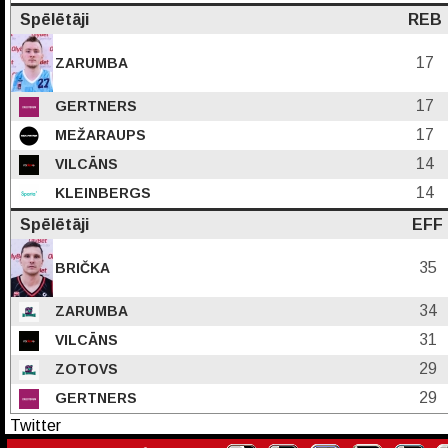
Spēlētāji
REB
17
ZARUMBA
17
GERTNERS
17
MEŽARAUPS
14
VILCĀNS
14
KLEINBERGS
Spēlētāji
EFF
35
BRIČKA
34
ZARUMBA
31
VILCĀNS
29
ZOTOVS
29
GERTNERS
Twitter