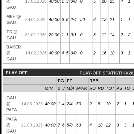
@
17.01.2026
40:00
1
3
0/0
0
5
20
25
4
1
GAU
MEH @
24.01.2026
40:00
6
8
2/4
50
8
13
21
1
1
GAU
TD @
31.01.2026
29:06
1
1
0/1
0
3
11
14
2
2
GAU
BAKER
@
14.02.2026
40:00
4
5
0/0
0
2
16
18
3
1
GAU
PLAY OFF
PLAY-OFF STATISTIKA20
FG
FT
REB
MIN
2
3
M/A
M/A%
RO
RD
TOT
AS
TO
GAU
@
14.03.2026
40:00
1
4
2/4
50
2
8
10
2
1
PATA
PATA
@
21.03.2026
40:00
7
6
5/8
63
4
18
22
3
3
GAU