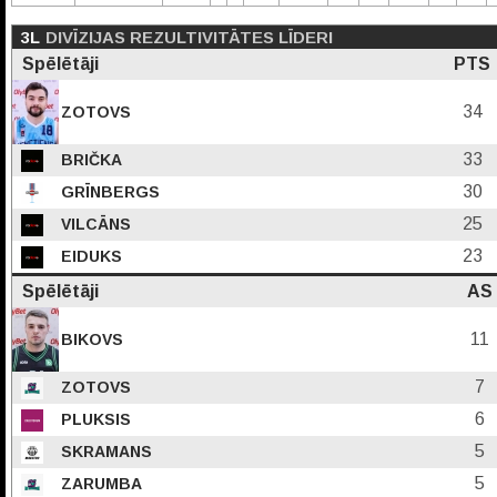
3L
DIVĪZIJAS REZULTIVITĀTES LĪDERI
Spēlētāji
PTS
34
ZOTOVS
33
BRIČKA
30
GRĪNBERGS
25
VILCĀNS
23
EIDUKS
Spēlētāji
AS
11
BIKOVS
7
ZOTOVS
6
PLUKSIS
5
SKRAMANS
5
ZARUMBA