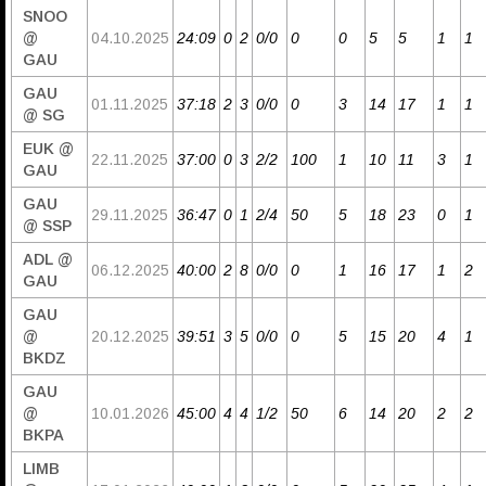
SNOO
@
04.10.2025
24:09
0
2
0/0
0
0
5
5
1
1
GAU
GAU
01.11.2025
37:18
2
3
0/0
0
3
14
17
1
1
@ SG
EUK @
22.11.2025
37:00
0
3
2/2
100
1
10
11
3
1
GAU
GAU
29.11.2025
36:47
0
1
2/4
50
5
18
23
0
1
@ SSP
ADL @
06.12.2025
40:00
2
8
0/0
0
1
16
17
1
2
GAU
GAU
@
20.12.2025
39:51
3
5
0/0
0
5
15
20
4
1
BKDZ
GAU
@
10.01.2026
45:00
4
4
1/2
50
6
14
20
2
2
BKPA
LIMB