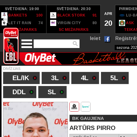
SVĒTDIENA: 19:00
SVĒTDIENA: 20:30
PIRMDIEN
APR
BANKETS
100
BLACK STORK
91
LU-B
20
LET IT RAIN
74
VIRGIN CITY
80
ASK
SC MEŽAPARKS
SC MEŽAPARKS
TEIKAS
Ieiet
Reģistrē
DIVĪZIJAS
EL/IK
3L
4L
5L
DDL
SL
BK GAUJIENA
ARTŪRS PIRRO