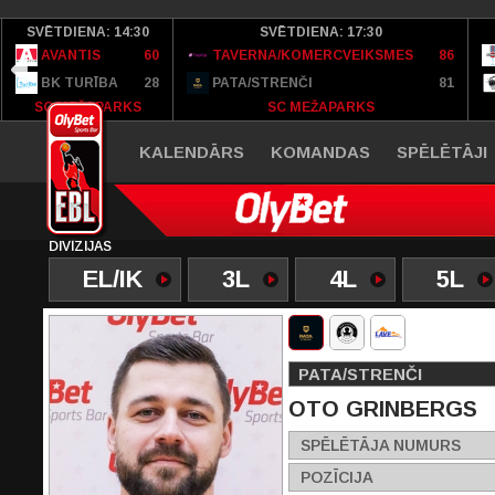
SVĒTDIENA: 14:30
SVĒTDIENA: 17:30
AVANTIS
60
TAVERNA/KOMERCVEIKSMES
86
BK TURĪBA
28
PATA/STRENČI
81
SC MEŽAPARKS
SC MEŽAPARKS
KALENDĀRS
KOMANDAS
SPĒLĒTĀJI
DIVĪZIJAS
EL/IK
3L
4L
5L
PATA/STRENČI
OTO GRINBERGS
SPĒLĒTĀJA NUMURS
POZĪCIJA