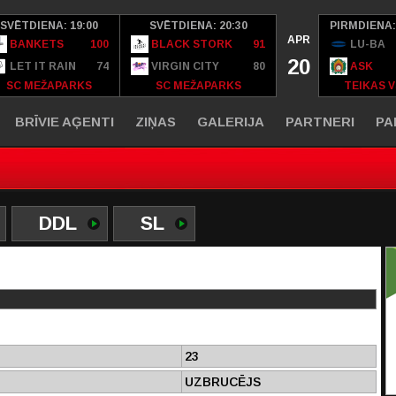
SVĒTDIENA: 19:00
SVĒTDIENA: 20:30
PIRMDIENA:
APR
BANKETS
100
BLACK STORK
91
LU-BA
20
LET IT RAIN
74
VIRGIN CITY
80
ASK
SC MEŽAPARKS
SC MEŽAPARKS
TEIKAS V
BRĪVIE AĢENTI
ZIŅAS
GALERIJA
PARTNERI
PA
DDL
SL
23
UZBRUCĒJS