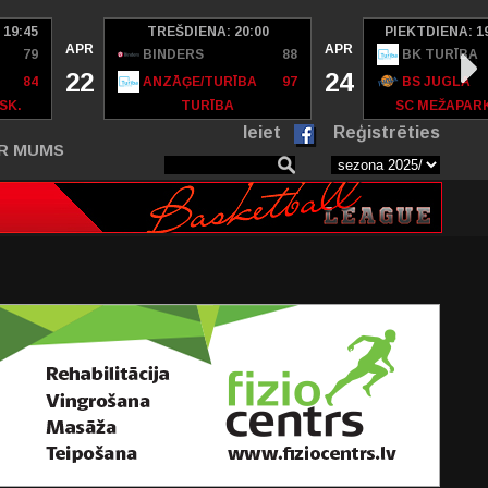
 19:45
TREŠDIENA: 20:00
PIEKTDIENA: 1
APR
APR
79
BINDERS
88
BK TURĪBA
22
24
84
ANZĀĢE/TURĪBA
97
BS JUGLA
SK.
TURĪBA
SC MEŽAPAR
Ieiet
Reģistrēties
R MUMS