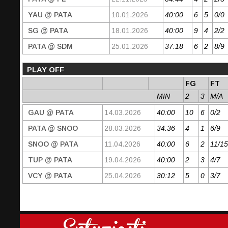
YAU @ PATA
10.01.2026
40:00
6
5
0/0
SG @ PATA
18.01.2026
40:00
9
4
2/2
PATA @ SDM
25.01.2026
37:18
6
2
8/9
PLAY OFF
FG
FT
MIN
2
3
M/A
GAU @ PATA
14.03.2026
40:00
10
6
0/2
PATA @ SNOO
28.03.2026
34:36
4
1
6/9
SNOO @ PATA
11.04.2026
40:00
6
2
11/15
TUP @ PATA
19.04.2026
40:00
2
3
4/7
VCY @ PATA
25.04.2026
30:12
5
0
3/7