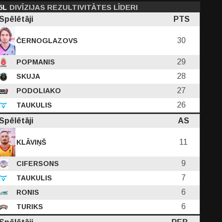
5L
DIVĪZIJAS REZULTIVITĀTES LĪDERI
Spēlētāji
PTS
30
ČERNOGLAZOVS
29
POPMANIS
PF
28
SKUJA
BS
C
D
EFF
PTS
27
PODOLIAKO
26
TAUKULIS
0.80
1.00
3.20
27.80
26.80
Spēlētāji
AS
51
-
-
11
11
11
KLĀVIŅŠ
9
CIFERSONS
7
TAUKULIS
6
RONIS
6
TURIKS