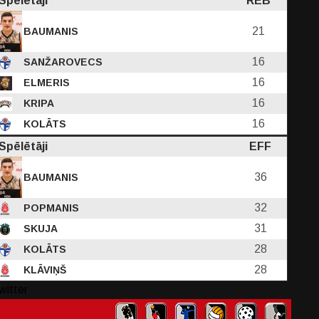
Spēlētāji
REB
21
BAUMANIS
16
SANŽAROVECS
16
ELMERIS
16
KRIPA
16
KOLĀTS
Spēlētāji
EFF
36
BAUMANIS
32
POPMANIS
31
SKUJA
28
KOLĀTS
28
KLĀVIŅŠ
witter