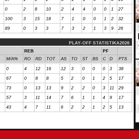
0
2
8
10
2
4
4
0
0
1
27
100
3
15
18
7
1
0
0
1
2
32
89
0
3
3
7
3
2
1
3
9
26
PLAY-OFF STATISTIKA2026
REB
PF
M/A%
RO
RD
TOT
AS
TO
ST
BS
C
D
PTS
0
4
12
16
12
3
0
0
0
3
38
67
0
8
8
5
2
0
1
2
5
17
73
0
13
13
9
2
2
0
3
11
29
57
3
11
14
7
6
1
1
4
9
17
43
4
7
11
6
2
2
1
2
5
13
T