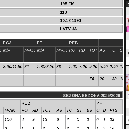
195 CM
110
10.12.1990
LATVIJA
FG3
FT
REB
%
M/A
M/A%
M/A
M/A%
RO
RD
TOT
AS
TO
ST
3.60/11.80
31
2.80/3.20
88
2.00
7.20
9.20
5.40
2.40
1.40
-
-
-
-
-
-
74
20
138
180
SEZONA SEZONA 2025/2026
REB
PF
M/A%
RO
RD
TOT
AS
TO
ST
BS
C
D
PTS
100
4
9
13
6
2
0
3
0
1
33
67
1
1
2
5
2
1
0
1
3
16