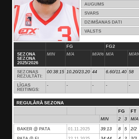
AUGUMS
SVARS
DZIMŠANAS DATI
VALSTS
FG
FG2
SEZONA
MIN
M/A
M/A%
M/A
M/A
SEZONA
2025/2026
SEZONAS
00:38:15
10.20/23.20
44
6.60/11.40
58
REZULTĀTI:
LĪGAS
-
-
-
-
-
REITINGS:
REGULĀRĀ SEZONA
FG
FT
MIN
2
3
M/A
BAKER @ PATA
01.11.2025
39:13
8
5
2/2
PATA @ FL
22.11.2025
34:44
4
2
2/3