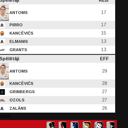
Spēlētāji
REB
17
ANTOMS
17
PIRRO
15
KANCĒVIČS
13
ELMANIS
13
GRANTS
Spēlētāji
EFF
29
ANTOMS
28
KANCĒVIČS
27
GRINBERGS
27
OZOLS
26
ZALĀNS
witter