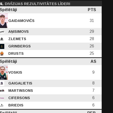
4L
DIVĪZIJAS REZULTIVITĀTES LĪDERI
Spēlētāji
PTS
31
GAIDAMOVIČS
29
AŅISIMOVS
PF
28
ZLEMETS
C
D
EFF
PTS
26
GRINBERGS
25
DRUSTS
5
2.64
1.09
10.55
6.18
Spēlētāji
AS
-
-
274
472
9
VOSKIS
8
GAIGALIETIS
7
MARTINSONS
6
CIFERSONS
6
BRIEDIS