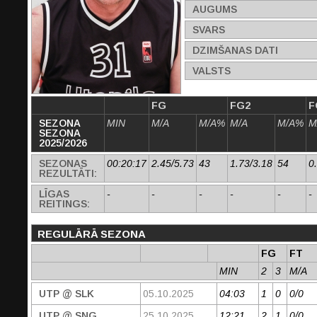
AUGUMS
SVARS
DZIMŠANAS DATI
VALSTS
FG
FG2
F
SEZONA
MIN
M/A
M/A%
M/A
M/A%
M
SEZONA
2025/2026
SEZONAS
00:20:17
2.45/5.73
43
1.73/3.18
54
0
REZULTĀTI:
LĪGAS
-
-
-
-
-
-
REITINGS:
REGULĀRĀ SEZONA
FG
FT
MIN
2
3
M/A
UTP @ SLK
05.10.2025
04:03
1
0
0/0
UTP @ SNG
25.10.2025
12:21
2
1
0/0