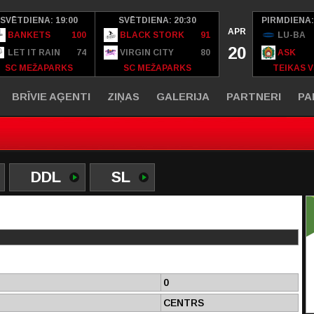
SVĒTDIENA: 19:00
SVĒTDIENA: 20:30
PIRMDIENA:
APR
BANKETS
100
BLACK STORK
91
LU-BA
20
LET IT RAIN
74
VIRGIN CITY
80
ASK
SC MEŽAPARKS
SC MEŽAPARKS
TEIKAS V
BRĪVIE AĢENTI
ZIŅAS
GALERIJA
PARTNERI
PA
DDL
SL
0
CENTRS