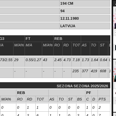
194 CM
94
12.11.1980
LATVIJA
G3
FT
REB
/A
M/A%
M/A
M/A%
RO
RD
TOT
AS
TO
ST
BS
.73/2.55
29
0.55/1.27
43
2.45
4.73
7.18
1.73
1.64
0.64
0.4
-
-
-
-
-
235
377
419
608
182
SEZONA SEZONA 2025/2026
REB
PF
M/A%
RO
RD
TOT
AS
TO
ST
BS
C
D
PTS
0
0
1
1
0
0
0
0
1
0
2
0
4
2
6
1
1
0
2
4
0
7