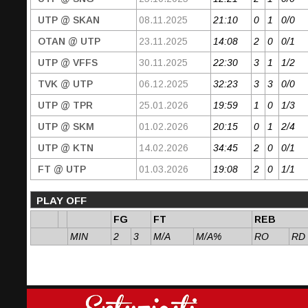
UTP @ SKAN
08.11.2025
21:10
0
1
0/0
OTAN @ UTP
23.11.2025
14:08
2
0
0/1
UTP @ VFFS
30.11.2025
22:30
3
1
1/2
TVK @ UTP
06.12.2025
32:23
3
3
0/0
UTP @ TPR
25.01.2026
19:59
1
0
1/3
UTP @ SKM
01.02.2026
20:15
0
1
2/4
UTP @ KTN
14.02.2026
34:45
2
0
0/1
FT @ UTP
01.03.2026
19:08
2
0
1/1
PLAY OFF
FG
FT
REB
MIN
2
3
M/A
M/A%
RO
RD