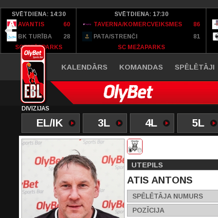
SVĒTDIENA: 14:30
SVĒTDIENA: 17:30
AVANTIS
60
TAVERNA/KOMERCVEIKSMES
86
BK TURĪBA
28
PATA/STRENČI
81
SC MEŽAPARKS
SC MEŽAPARKS
KALENDĀRS
KOMANDAS
SPĒLĒTĀJI
DIVĪZIJAS
EL/IK
3L
4L
5L
UTEPILS
ATIS ANTONS
SPĒLĒTĀJA NUMURS
POZĪCIJA