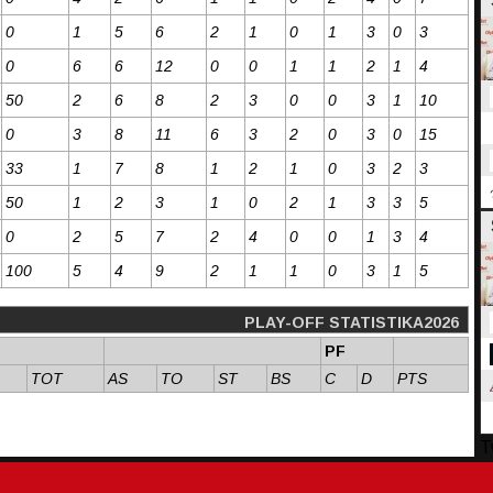
0
1
5
6
2
1
0
1
3
0
3
0
6
6
12
0
0
1
1
2
1
4
50
2
6
8
2
3
0
0
3
1
10
0
3
8
11
6
3
2
0
3
0
15
33
1
7
8
1
2
1
0
3
2
3
50
1
2
3
1
0
2
1
3
3
5
0
2
5
7
2
4
0
0
1
3
4
100
5
4
9
2
1
1
0
3
1
5
PLAY-OFF STATISTIKA2026
PF
TOT
AS
TO
ST
BS
C
D
PTS
T