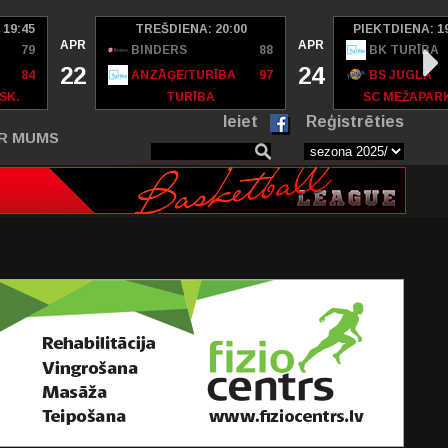
 19:45
TREŠDIENA: 20:00
PIEKTDIENA: 1
APR
APR
79
BINDERS
88
BK TURĪBA
22
24
84
ANZĀĢE/TURĪBA
97
BS JUGLA
SK.
TURĪBA
SC MEŽAPAR
Ieiet
Reģistrēties
R MUMS