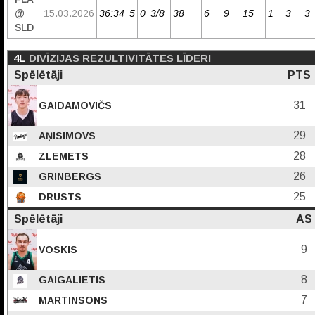
@
15.03.2026
36:34
5
0
3/8
38
6
9
15
1
3
3
SLD
4L
DIVĪZIJAS REZULTIVITĀTES LĪDERI
Spēlētāji
PTS
31
GAIDAMOVIČS
29
AŅISIMOVS
28
ZLEMETS
26
GRINBERGS
25
DRUSTS
Spēlētāji
AS
9
VOSKIS
8
GAIGALIETIS
7
MARTINSONS