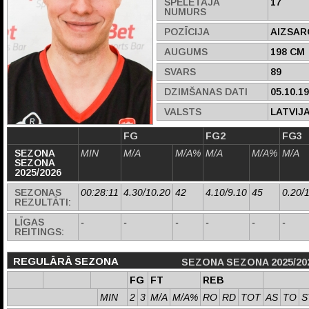
SPĒLĒTĀJA
17
NUMURS
POZĪCIJA
AIZSAR
AUGUMS
198 CM
SVARS
89
DZIMŠANAS DATI
05.10.1
VALSTS
LATVIJ
FG
FG2
FG3
SEZONA
MIN
M/A
M/A%
M/A
M/A%
M/A
SEZONA
2025/2026
SEZONAS
00:28:11
4.30/10.20
42
4.10/9.10
45
0.20/
REZULTĀTI:
LĪGAS
-
-
-
-
-
-
REITINGS:
REGULĀRĀ SEZONA
SEZONA SEZONA 2025/20
FG
FT
REB
MIN
2
3
M/A
M/A%
RO
RD
TOT
AS
TO
S