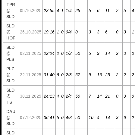
TPR
@
05.10.2025
23:55
4
1
1/4
25
5
6
11
2
5
4
SLD
SLD
@
26.10.2025
19:16
1
0
0/4
0
3
3
6
0
3
1
HOF
SLD
@
02.11.2025
22:24
2
0
1/2
50
5
9
14
2
3
0
PLS
PLZ
@
22.11.2025
31:40
6
0
2/3
67
9
16
25
2
2
2
SLD
SLD
@
30.11.2025
24:13
4
0
2/4
50
7
14
21
0
3
0
TS
DAU
@
07.12.2025
36:41
5
0
4/8
50
10
4
14
3
6
2
SLD
SLD