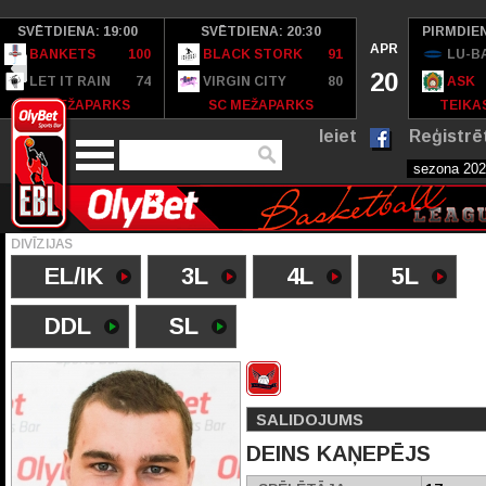
SVĒTDIENA: 19:00
SVĒTDIENA: 20:30
PIRMDIEN
APR
BANKETS
100
BLACK STORK
91
LU-B
20
LET IT RAIN
74
VIRGIN CITY
80
ASK
SC MEŽAPARKS
SC MEŽAPARKS
TEIKAS
Ieiet
Reģistrē
DIVĪZIJAS
EL/IK
3L
4L
5L
DDL
SL
SALIDOJUMS
DEINS KAŅEPĒJS