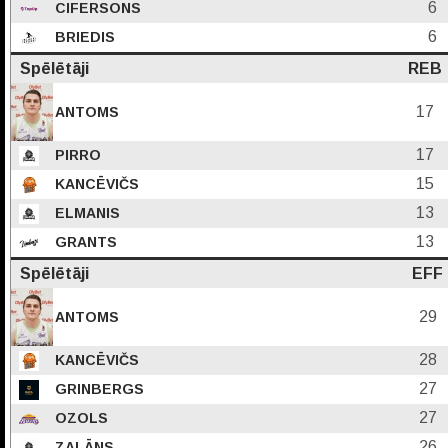
6
CIFERSONS
6
BRIEDIS
Spēlētāji
REB
17
ANTOMS
17
PIRRO
15
KANCĒVIČS
13
ELMANIS
13
GRANTS
Spēlētāji
EFF
29
ANTOMS
28
KANCĒVIČS
27
GRINBERGS
27
OZOLS
26
ZALĀNS