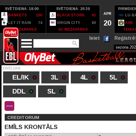
SVĒTDIENA: 19:00
SVĒTDIENA: 20:30
PIRMDIEN
APR
BANKETS
100
BLACK STORK
91
LU-B
20
LET IT RAIN
74
VIRGIN CITY
80
ASK
SC MEŽAPARKS
SC MEŽAPARKS
TEIKAS
Ieiet
Reģistrē
DIVĪZIJAS
EL/IK
3L
4L
5L
DDL
SL
CREDITORUM
EMĪLS KRONTĀLS