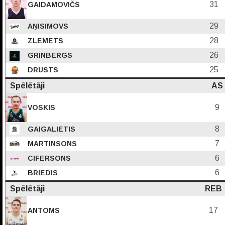
31
GAIDAMOVIČS
29
AŅISIMOVS
28
ZLEMETS
26
GRINBERGS
25
DRUSTS
Spēlētāji
AS
9
VOSKIS
8
GAIGALIETIS
7
MARTINSONS
6
CIFERSONS
6
BRIEDIS
Spēlētāji
REB
17
ANTOMS