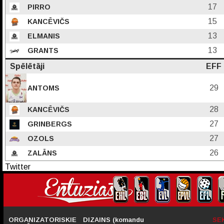
17
PIRRO
15
KANCĒVIČS
13
ELMANIS
13
GRANTS
Spēlētāji
EFF
29
ANTOMS
28
KANCĒVIČS
27
GRINBERGS
27
OZOLS
26
ZALĀNS
Twitter
ORGANIZATORISKIE
DIZAINS (komandu
SE