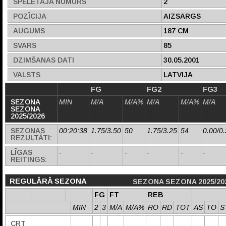
SPĒLĒTĀJA NUMURS
2
POZĪCIJA
AIZSARGS
AUGUMS
187 CM
SVARS
85
DZIMŠANAS DATI
30.05.2001
VALSTS
LATVIJA
FG
FG2
FG3
SEZONA
MIN
M/A
M/A%
M/A
M/A%
M/A
SEZONA
2025/2026
SEZONAS
00:20:38
1.75/3.50
50
1.75/3.25
54
0.00/0
REZULTĀTI:
LĪGAS
-
-
-
-
-
-
REITINGS:
REGULĀRĀ SEZONA
SEZONA SEZONA 2025/20
FG
FT
REB
MIN
2
3
M/A
M/A%
RO
RD
TOT
AS
TO
S
CRT