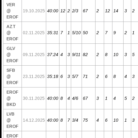
VER
@
19.10.2025
40:00
12
2
2/3
67
2
12
14
3
2
EROF
AZT
@
02.11.2025
35:31
7
1
5/10
50
2
7
9
2
1
EROF
GLV
@
09.11.2025
37:24
4
3
9/11
82
2
8
10
3
5
EROF
SFB
@
23.11.2025
35:18
6
3
5/7
71
2
6
8
4
3
EROF
EROF
@
30.11.2025
40:00
8
4
4/6
67
3
1
4
5
2
BKD
LVB
@
14.12.2025
40:00
8
7
3/4
75
4
6
10
1
3
EROF
EROF