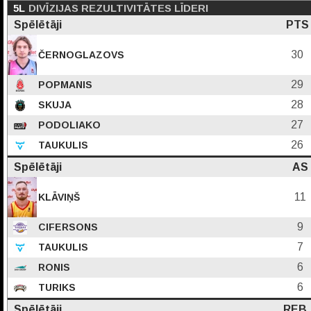
5L
DIVĪZIJAS REZULTIVITĀTES LĪDERI
Spēlētāji
PTS
30
ČERNOGLAZOVS
29
POPMANIS
28
SKUJA
27
PODOLIAKO
26
TAUKULIS
Spēlētāji
AS
11
KLĀVIŅŠ
9
CIFERSONS
7
TAUKULIS
6
RONIS
6
TURIKS
Spēlētāji
REB