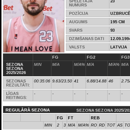
SPĒLĒTĀJA
23
NUMURS
POZĪCIJA
UZBRUCĒ
AUGUMS
195 CM
SVARS
93
DZIMŠANAS DATI
12.09.199
VALSTS
LATVIJA
FG
FG2
FG3
SEZONA
MIN
M/A
M/A%
M/A
M/A%
M/A
SEZONA
2025/2026
SEZONAS
00:35:06
9.63/23.50
41
6.88/14.88
46
2.75
REZULTĀTI:
LĪGAS
-
-
-
-
-
-
REITINGS:
REGULĀRĀ SEZONA
SEZONA SEZONA 2025/20
FG
FT
REB
MIN
2
3
M/A
M/A%
RO
RD
TOT
AS
T