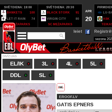
SVĒTDIENA: 19:00
SVĒTDIENA: 20:30
PIRMDIEN
APR
BANKETS
100
BLACK STORK
91
LU-B
20
LET IT RAIN
74
VIRGIN CITY
80
ASK
SC MEŽAPARKS
SC MEŽAPARKS
TEIKAS
Ieiet
Reģistrē
DIVĪZIJAS
EL/IK
3L
4L
5L
DDL
SL
EROOF.LV
GATIS EPNERS