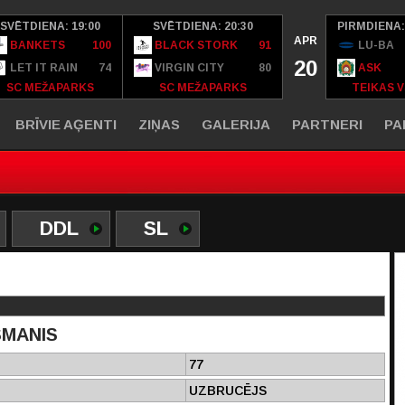
SVĒTDIENA: 19:00
SVĒTDIENA: 20:30
PIRMDIENA:
APR
BANKETS
100
BLACK STORK
91
LU-BA
20
LET IT RAIN
74
VIRGIN CITY
80
ASK
SC MEŽAPARKS
SC MEŽAPARKS
TEIKAS V
BRĪVIE AĢENTI
ZIŅAS
GALERIJA
PARTNERI
PA
DDL
SL
SMANIS
77
UZBRUCĒJS