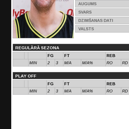
AUGUMS
SVARS
DZIMŠANAS DATI
VALSTS
REGULĀRĀ SEZONA
FG
FT
REB
MIN
2
3
M/A
M/A%
RO
RD
PLAY OFF
FG
FT
REB
MIN
2
3
M/A
M/A%
RO
RD