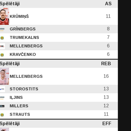
Spēlētāji
AS
11
KRŪMIŅŠ
8
GRĪNBERGS
7
TRUMEKALNS
6
MELLENBERGS
6
KRAVČENKO
Spēlētāji
REB
16
MELLENBERGS
13
STOROSTITS
13
IĻJINS
12
MILLERS
11
STRAUTS
Spēlētāji
EFF