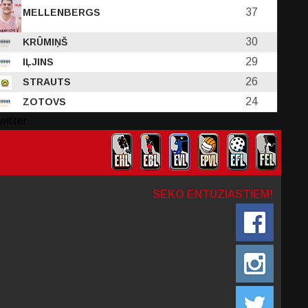
37
MELLENBERGS
30
KRŪMIŅŠ
29
IĻJINS
26
STRAUTS
24
ZOTOVS
witter
SEKO ENTUZIASTIEM!