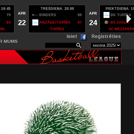
 19:45
TREŠDIENA: 20:00
PIEKTDIENA: 1
APR
APR
79
BINDERS
88
BK TURĪBA
22
24
84
ANZĀĢE/TURĪBA
97
BS JUGLA
SK.
TURĪBA
SC MEŽAPAR
Ieiet
Reģistrēties
R MUMS