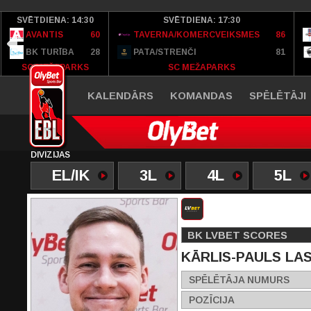
SVĒTDIENA: 14:30
SVĒTDIENA: 17:30
AVANTIS
60
TAVERNA/KOMERCVEIKSMES
86
BK TURĪBA
28
PATA/STRENČI
81
SC MEŽAPARKS
SC MEŽAPARKS
KALENDĀRS
KOMANDAS
SPĒLĒTĀJI
DIVĪZIJAS
EL/IK
3L
4L
5L
BK LVBET SCORES
KĀRLIS-PAULS LA
SPĒLĒTĀJA NUMURS
POZĪCIJA