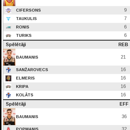
9
CIFERSONS
7
TAUKULIS
6
RONIS
6
TURIKS
Spēlētāji
REB
21
BAUMANIS
16
SANŽAROVECS
16
ELMERIS
16
KRIPA
16
KOLĀTS
Spēlētāji
EFF
36
BAUMANIS
32
POPMANIS