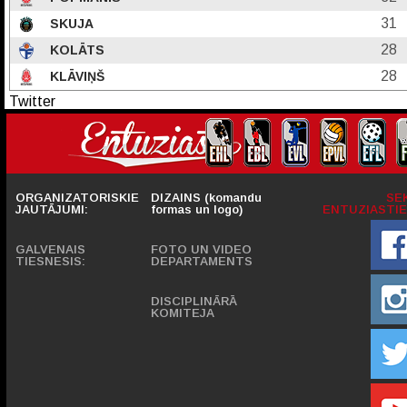
31
SKUJA
28
KOLĀTS
28
KLĀVIŅŠ
Twitter
ORGANIZATORISKIE
DIZAINS (komandu
SE
JAUTĀJUMI:
formas un logo)
ENTUZIASTIE
GALVENAIS
FOTO UN VIDEO
TIESNESIS:
DEPARTAMENTS
DISCIPLINĀRĀ
KOMITEJA