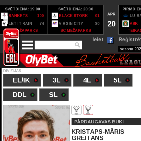
SVĒTDIENA: 19:00
SVĒTDIENA: 20:30
PIRMDIEN
APR
BANKETS
100
BLACK STORK
91
LU-B
20
LET IT RAIN
74
VIRGIN CITY
80
ASK
SC MEŽAPARKS
SC MEŽAPARKS
TEIKAS
Ieiet
Reģistrē
DIVĪZIJAS
EL/IK
3L
4L
5L
DDL
SL
PĀRDAUGAVAS BUKI
KRISTAPS-MĀRIS
GREITĀNS