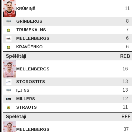
11
KRŪMIŅŠ
8
GRĪNBERGS
7
TRUMEKALNS
6
MELLENBERGS
6
KRAVČENKO
Spēlētāji
REB
16
MELLENBERGS
13
STOROSTITS
13
IĻJINS
12
MILLERS
11
STRAUTS
Spēlētāji
EFF
37
MELLENBERGS