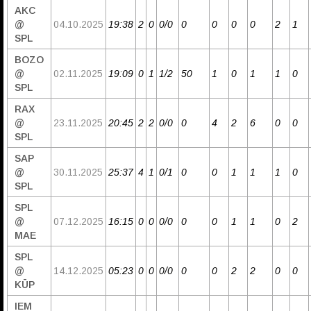
AKC
@
04.10.2025
19:38
2
0
0/0
0
0
0
0
2
1
SPL
BOZO
@
02.11.2025
19:09
0
1
1/2
50
1
0
1
1
0
SPL
RAX
@
23.11.2025
20:45
2
2
0/0
0
4
2
6
0
0
SPL
SAP
@
30.11.2025
25:37
4
1
0/1
0
0
1
1
1
0
SPL
SPL
@
07.12.2025
16:15
0
0
0/0
0
0
1
1
0
2
MAE
SPL
@
14.12.2025
05:23
0
0
0/0
0
0
2
2
0
0
KŪP
IEM