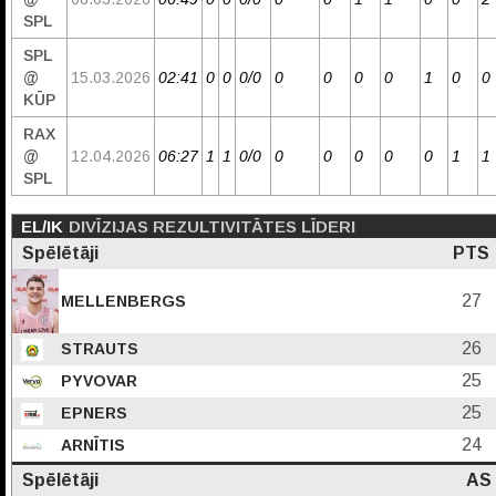
SPL
SPL
@
15.03.2026
02:41
0
0
0/0
0
0
0
0
1
0
0
KŪP
RAX
@
12.04.2026
06:27
1
1
0/0
0
0
0
0
0
1
1
SPL
EL/IK
DIVĪZIJAS REZULTIVITĀTES LĪDERI
Spēlētāji
PTS
27
MELLENBERGS
26
STRAUTS
25
PYVOVAR
25
EPNERS
24
ARNĪTIS
Spēlētāji
AS