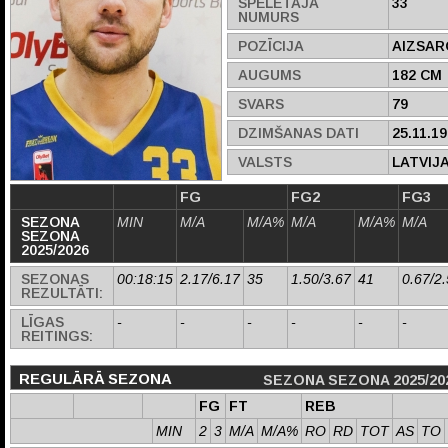
SPĒLĒTĀJA
33
NUMURS
POZĪCIJA
AIZSAR
AUGUMS
182 CM
SVARS
79
DZIMŠANAS DATI
25.11.1
VALSTS
LATVIJ
FG
FG2
FG3
SEZONA
MIN
M/A
M/A%
M/A
M/A%
M/A
SEZONA
2025/2026
SEZONAS
00:18:15
2.17/6.17
35
1.50/3.67
41
0.67/2
REZULTĀTI:
LĪGAS
-
-
-
-
-
-
REITINGS:
REGULĀRĀ SEZONA
SEZONA SEZONA 2025/20
FG
FT
REB
MIN
2
3
M/A
M/A%
RO
RD
TOT
AS
TO