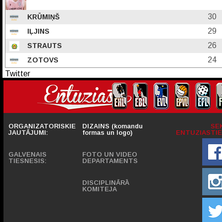
30
KRŪMIŅŠ
29
IĻJINS
26
STRAUTS
24
ZOTOVS
Twitter
ORGANIZATORISKIE
DIZAINS (komandu
SE
JAUTĀJUMI:
formas un logo)
ENTUZIASTIE
GALVENAIS
FOTO UN VIDEO
TIESNESIS:
DEPARTAMENTS
DISCIPLINĀRĀ
KOMITEJA