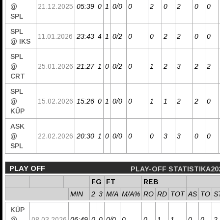
@
21.12.2025
05:39
0
1
0/0
0
2
0
2
0
0
SPL
SPL
11.01.2026
23:43
4
1
0/2
0
0
2
2
0
0
@ IKS
SPL
@
25.01.2026
21:27
1
0
0/2
0
1
2
3
2
2
CRT
SPL
@
15.02.2026
15:26
0
1
0/0
0
1
1
2
2
0
KŪP
ASK
@
22.02.2026
20:30
1
0
0/0
0
0
3
3
0
0
SPL
PLAY OFF
PLAY-OFF STATISTIKA20
FG
FT
REB
MIN
2
3
M/A
M/A%
RO
RD
TOT
AS
TO
S
KŪP
@
08.03.2026
06:49
0
0
0/0
0
0
1
1
0
0
2