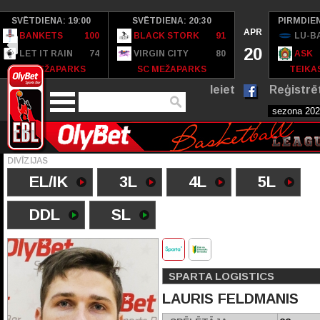
SVĒTDIENA: 19:00
SVĒTDIENA: 20:30
PIRMDIEN
APR
BANKETS
100
BLACK STORK
91
LU-B
20
LET IT RAIN
74
VIRGIN CITY
80
ASK
SC MEŽAPARKS
SC MEŽAPARKS
TEIKAS
Ieiet
Reģistrē
DIVĪZIJAS
EL/IK
3L
4L
5L
DDL
SL
SPARTA LOGISTICS
LAURIS FELDMANIS