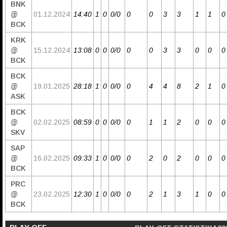
BNK
@
01.12.2024
14:40
1
0
0/0
0
0
3
3
1
1
0
BCK
KRK
@
15.12.2024
13:08
0
0
0/0
0
0
3
3
0
0
0
BCK
BCK
@
19.01.2025
28:18
1
0
0/0
0
4
4
8
2
1
0
ASK
BCK
@
02.02.2025
08:59
0
0
0/0
0
1
1
2
0
0
0
SKV
SAP
@
16.02.2025
09:33
1
0
0/0
0
2
0
2
0
0
0
BCK
PRC
@
23.02.2025
12:30
1
0
0/0
0
2
1
3
1
0
0
BCK