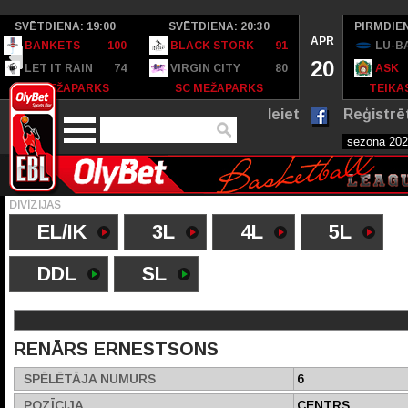
SVĒTDIENA: 19:00
SVĒTDIENA: 20:30
PIRMDIEN
APR
BANKETS
100
BLACK STORK
91
LU-B
20
LET IT RAIN
74
VIRGIN CITY
80
ASK
SC MEŽAPARKS
SC MEŽAPARKS
TEIKAS
Ieiet
Reģistrē
DIVĪZIJAS
EL/IK
3L
4L
5L
DDL
SL
RENĀRS ERNESTSONS
SPĒLĒTĀJA NUMURS
6
POZĪCIJA
CENTRS