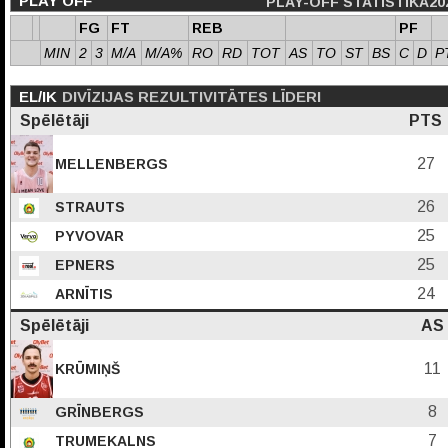
PLAY OFF
PLAY-OFF STATISTIKA20
FG
FT
REB
PF
MIN
2
3
M/A
M/A%
RO
RD
TOT
AS
TO
ST
BS
C
D
P
EL/IK
DIVĪZIJAS REZULTIVITĀTES LĪDERI
Spēlētāji
PTS
27
MELLENBERGS
26
STRAUTS
25
PYVOVAR
25
EPNERS
24
ARNĪTIS
Spēlētāji
AS
11
KRŪMIŅŠ
8
GRĪNBERGS
7
TRUMEKALNS