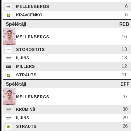
6
MELLENBERGS
6
KRAVČENKO
Spēlētāji
REB
16
MELLENBERGS
13
STOROSTITS
13
IĻJINS
12
MILLERS
11
STRAUTS
Spēlētāji
EFF
37
MELLENBERGS
30
KRŪMIŅŠ
29
IĻJINS
26
STRAUTS