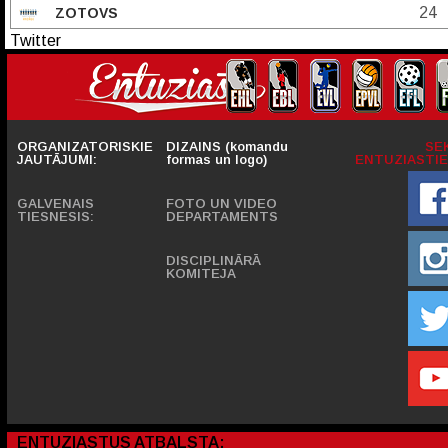
24
ZOTOVS
Twitter
ORGANIZATORISKIE
DIZAINS (komandu
SE
JAUTĀJUMI:
formas un logo)
ENTUZIASTIE
GALVENAIS
FOTO UN VIDEO
TIESNESIS:
DEPARTAMENTS
DISCIPLINĀRĀ
KOMITEJA
ENTUZIASTUS ATBALSTA: