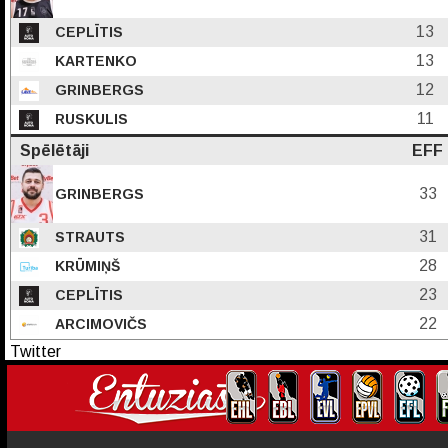
13
CEPLĪTIS
13
KARTENKO
12
GRINBERGS
11
RUSKULIS
Spēlētāji
EFF
33
GRINBERGS
31
STRAUTS
28
KRŪMIŅŠ
23
CEPLĪTIS
22
ARCIMOVIČS
Twitter