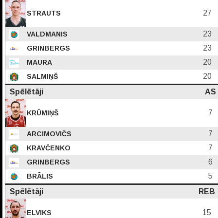
27
STRAUTS
23
VALDMANIS
23
GRINBERGS
20
MAURA
20
SALMIŅŠ
Spēlētāji
AS
7
KRŪMIŅŠ
7
ARCIMOVIČS
7
KRAVČENKO
6
GRINBERGS
5
BRĀLIS
Spēlētāji
REB
15
ELVIKS