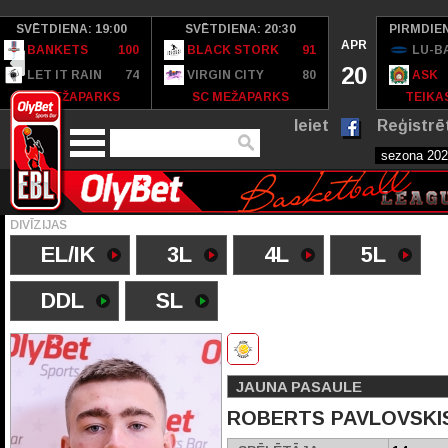
SVĒTDIENA: 19:00
SVĒTDIENA: 20:30
PIRMDIEN
APR
BANKETS
100
BLACK STORK
91
LU-B
20
LET IT RAIN
74
VIRGIN CITY
80
ASK
SC MEŽAPARKS
SC MEŽAPARKS
TEIKAS
Ieiet
Reģistrē
DIVĪZIJAS
EL/IK
3L
4L
5L
DDL
SL
JAUNA PASAULE
ROBERTS PAVLOVSKI