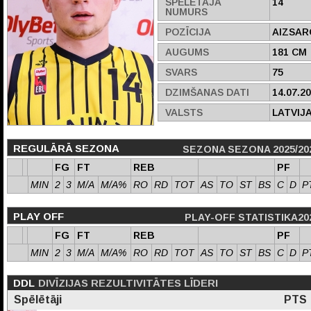
SPĒLĒTĀJA
14
NUMURS
POZĪCIJA
AIZSAR
AUGUMS
181 CM
SVARS
75
DZIMŠANAS DATI
14.07.2
VALSTS
LATVIJ
REGULĀRĀ SEZONA
SEZONA SEZONA 2025/20
FG
FT
REB
PF
MIN
2
3
M/A
M/A%
RO
RD
TOT
AS
TO
ST
BS
C
D
P
PLAY OFF
PLAY-OFF STATISTIKA20
FG
FT
REB
PF
MIN
2
3
M/A
M/A%
RO
RD
TOT
AS
TO
ST
BS
C
D
P
DDL
DIVĪZIJAS REZULTIVITĀTES LĪDERI
Spēlētāji
PTS