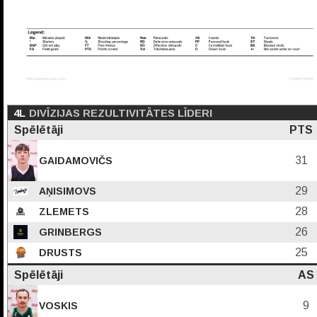
4L
DIVĪZIJAS REZULTIVITĀTES LĪDERI
Spēlētāji
PTS
31
GAIDAMOVIČS
29
AŅISIMOVS
28
ZLEMETS
26
GRINBERGS
25
DRUSTS
Spēlētāji
AS
9
VOSKIS