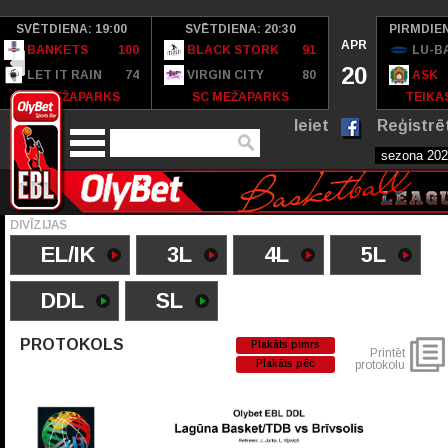
SVĒTDIENA: 19:00
SVĒTDIENA: 20:30
PIRMDIEN
APR
BANKETS
100
BLACK STORK
91
LU-B
20
LET IT RAIN
74
VIRGIN CITY
80
ASK
SC MEŽAPARKS
SC MEŽAPARKS
TEIKAS
Ieiet
Reģistrē
DIVĪZIJAS
EL/IK
3L
4L
5L
DDL
SL
PROTOKOLS
Plakāts pimrs
Printēt
Plakāts pēc
protokolu