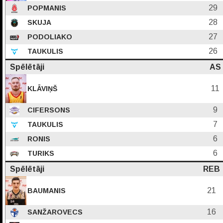
29
POPMANIS
28
SKUJA
27
PODOLIAKO
26
TAUKULIS
Spēlētāji
AS
11
KLĀVIŅŠ
9
CIFERSONS
7
TAUKULIS
6
RONIS
6
TURIKS
Spēlētāji
REB
21
BAUMANIS
16
SANŽAROVECS