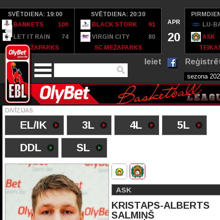
SVĒTDIENA: 19:00
SVĒTDIENA: 20:30
PIRMDIEN
APR
BANKETS
100
BLACK STORK
91
LU-B
20
LET IT RAIN
74
VIRGIN CITY
80
ASK
SC MEŽAPARKS
SC MEŽAPARKS
TEIKAS
Ieiet
Reģistrē
DIVĪZIJAS
EL/IK
3L
4L
5L
DDL
SL
ASK
KRISTAPS-ALBERTS
SALMIŅŠ