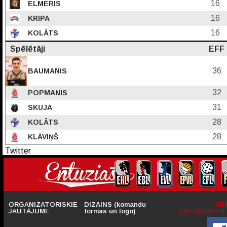
16
ELMERIS
16
KRIPA
16
KOLĀTS
Spēlētāji
EFF
36
BAUMANIS
32
POPMANIS
31
SKUJA
28
KOLĀTS
28
KLĀVIŅŠ
Twitter
ORGANIZATORISKIE
DIZAINS (komandu
SE
JAUTĀJUMI:
formas un logo)
ENTUZIASTIE