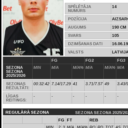
SPĒLĒTĀJA
14
NUMURS
POZĪCIJA
AIZSAR
AUGUMS
190 CM
SVARS
105
DZIMŠANAS DATI
16.06.1
VALSTS
LATVIJ
FG
FG2
FG3
SEZONA
MIN
M/A
M/A%
M/A
M/A%
M/A
SEZONA
2025/2026
SEZONAS
00:32:42
7.14/17.29
41
3.71/7.57
49
3.43/
REZULTĀTI:
LĪGAS
-
-
-
-
-
-
REITINGS:
REGULĀRĀ SEZONA
SEZONA SEZONA 2025/20
FG
FT
REB
MIN
2
3
M/A
M/A%
RO
RD
TOT
AS
T