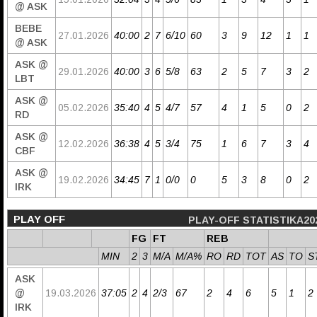
@ ASK
BEBE
27.01.2026
40:00
2
7
6/10
60
3
9
12
1
1
@ ASK
ASK @
29.01.2026
40:00
3
6
5/8
63
2
5
7
3
2
LBT
ASK @
05.02.2026
35:40
4
5
4/7
57
4
1
5
0
2
RD
ASK @
12.02.2026
36:38
4
5
3/4
75
1
6
7
3
4
CBF
ASK @
19.02.2026
34:45
7
1
0/0
0
5
3
8
0
2
IRK
PLAY OFF
PLAY-OFF STATISTIKA20
FG
FT
REB
MIN
2
3
M/A
M/A%
RO
RD
TOT
AS
TO
S
ASK
@
19.03.2026
37:05
2
4
2/3
67
2
4
6
5
1
2
IRK