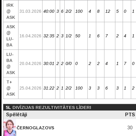
IRK
@
31.03.2026
40:00
3
6
2/2
100
4
8
12
5
0
1
ASK
ASK
@
16.04.2026
32:35
2
3
1/2
50
1
6
7
2
4
1
LU-
BA
LU-
BA
20.04.2026
30:01
2
2
0/0
0
2
2
4
1
7
0
@
ASK
T+
@
25.04.2026
31:22
2
1
2/2
100
3
3
6
3
1
2
ASK
5L
DIVĪZIJAS REZULTIVITĀTES LĪDERI
Spēlētāji
PTS
30
ČERNOGLAZOVS