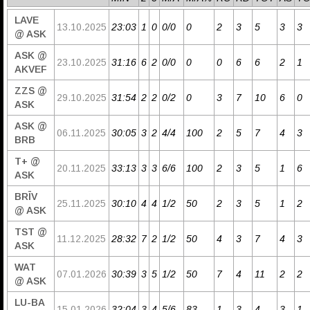
LAVE
13.10.2025
23:03
1
0
0/0
0
2
3
5
3
3
@ ASK
ASK @
23.10.2025
31:16
6
2
0/0
0
0
6
6
2
1
AKVEF
ZZS @
29.10.2025
31:54
2
2
0/2
0
3
7
10
6
0
ASK
ASK @
06.11.2025
30:05
3
2
4/4
100
2
5
7
4
3
BRB
T+ @
20.11.2025
33:13
3
3
6/6
100
2
3
5
1
6
ASK
BRĪV
25.11.2025
30:10
4
4
1/2
50
2
3
5
1
2
@ ASK
TST @
11.12.2025
28:32
7
2
1/2
50
4
3
7
4
3
ASK
WAT
07.01.2026
30:39
3
5
1/2
50
7
4
11
2
2
@ ASK
LU-BA
15.01.2026
32:04
3
4
5/6
83
1
3
4
3
1