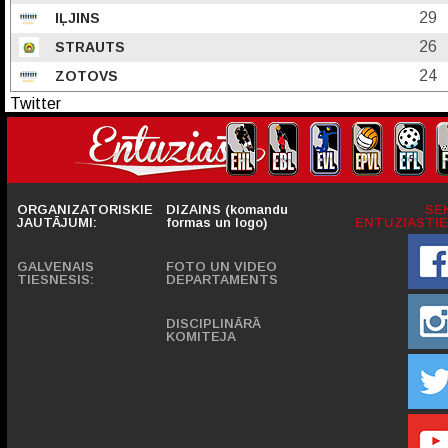
29
IĻJINS
26
STRAUTS
24
ZOTOVS
Twitter
ORGANIZATORISKIE
DIZAINS (komandu
SE
JAUTĀJUMI:
formas un logo)
ENTUZIASTIE
GALVENAIS
FOTO UN VIDEO
TIESNESIS:
DEPARTAMENTS
DISCIPLINĀRĀ
KOMITEJA