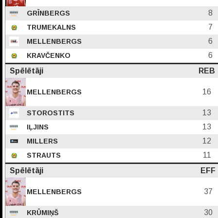
8
GRĪNBERGS
7
TRUMEKALNS
6
MELLENBERGS
6
KRAVČENKO
Spēlētāji
REB
16
MELLENBERGS
13
STOROSTITS
13
IĻJINS
12
MILLERS
11
STRAUTS
Spēlētāji
EFF
37
MELLENBERGS
30
KRŪMIŅŠ