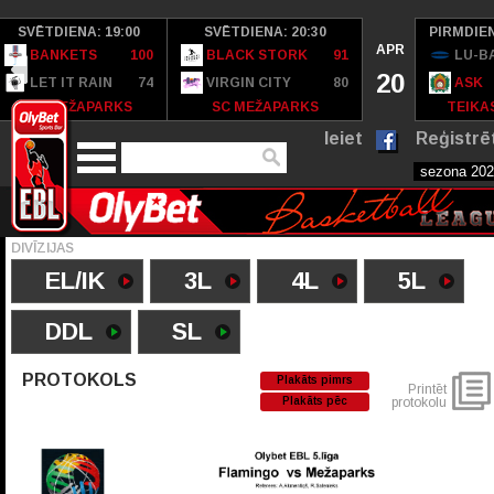
SVĒTDIENA: 19:00
SVĒTDIENA: 20:30
PIRMDIEN
APR
BANKETS
100
BLACK STORK
91
LU-B
20
LET IT RAIN
74
VIRGIN CITY
80
ASK
SC MEŽAPARKS
SC MEŽAPARKS
TEIKAS
Ieiet
Reģistrē
DIVĪZIJAS
EL/IK
3L
4L
5L
DDL
SL
PROTOKOLS
Plakāts pimrs
Printēt
Plakāts pēc
protokolu