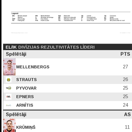
EL/IK
DIVĪZIJAS REZULTIVITĀTES LĪDERI
Spēlētāji
PTS
27
MELLENBERGS
26
STRAUTS
25
PYVOVAR
25
EPNERS
24
ARNĪTIS
Spēlētāji
AS
11
KRŪMIŅŠ