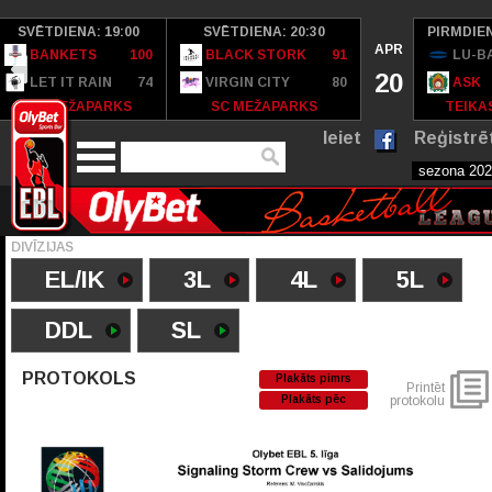
SVĒTDIENA: 19:00
SVĒTDIENA: 20:30
PIRMDIEN
APR
BANKETS
100
BLACK STORK
91
LU-B
20
LET IT RAIN
74
VIRGIN CITY
80
ASK
SC MEŽAPARKS
SC MEŽAPARKS
TEIKAS
Ieiet
Reģistrē
DIVĪZIJAS
EL/IK
3L
4L
5L
DDL
SL
PROTOKOLS
Plakāts pimrs
Printēt
Plakāts pēc
protokolu