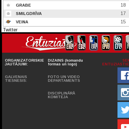
18
GRABE
17
SMILGDRĪVA
15
VEINA
Twitter
ORGANIZATORISKIE
DIZAINS (komandu
SE
JAUTĀJUMI:
formas un logo)
ENTUZIASTIE
GALVENAIS
FOTO UN VIDEO
TIESNESIS:
DEPARTAMENTS
DISCIPLINĀRĀ
KOMITEJA