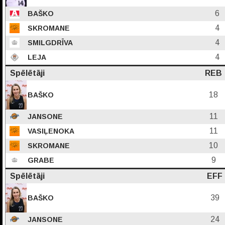
6
BAŠKO
4
SKROMANE
4
SMILGDRĪVA
4
LEJA
Spēlētāji
REB
18
BAŠKO
11
JANSONE
11
VASIĻENOKA
10
SKROMANE
9
GRABE
Spēlētāji
EFF
39
BAŠKO
24
JANSONE