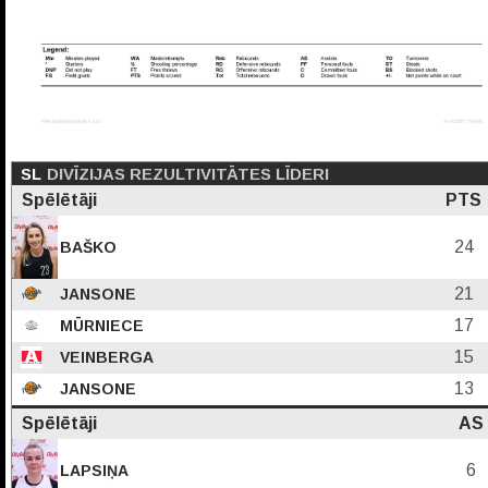
SL
DIVĪZIJAS REZULTIVITĀTES LĪDERI
Spēlētāji
PTS
24
BAŠKO
21
JANSONE
17
MŪRNIECE
15
VEINBERGA
13
JANSONE
Spēlētāji
AS
6
LAPSIŅA