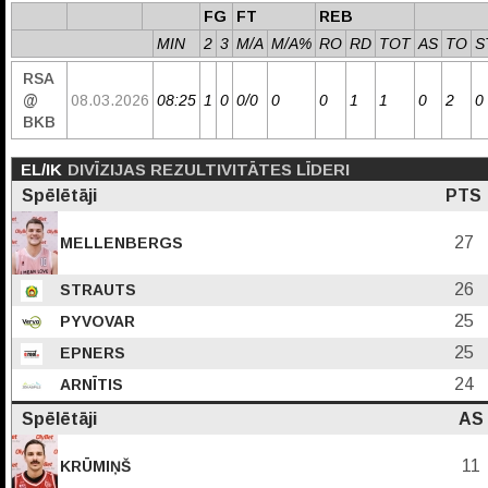
FG
FT
REB
MIN
2
3
M/A
M/A%
RO
RD
TOT
AS
TO
S
RSA
@
08.03.2026
08:25
1
0
0/0
0
0
1
1
0
2
0
BKB
EL/IK
DIVĪZIJAS REZULTIVITĀTES LĪDERI
Spēlētāji
PTS
27
MELLENBERGS
26
STRAUTS
25
PYVOVAR
25
EPNERS
24
ARNĪTIS
Spēlētāji
AS
11
KRŪMIŅŠ