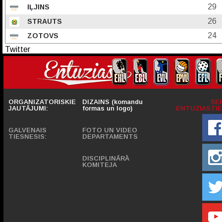
29
IĻJINS
26
STRAUTS
24
ZOTOVS
Twitter
ORGANIZATORISKIE
DIZAINS (komandu
SE
JAUTĀJUMI:
formas un logo)
ENTUZIASTIE
GALVENAIS
FOTO UN VIDEO
TIESNESIS:
DEPARTAMENTS
DISCIPLINĀRĀ
KOMITEJA