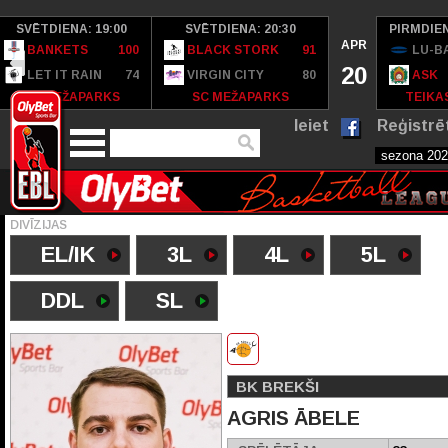
SVĒTDIENA: 19:00
SVĒTDIENA: 20:30
PIRMDIEN
APR
BANKETS
100
BLACK STORK
91
LU-B
20
LET IT RAIN
74
VIRGIN CITY
80
ASK
SC MEŽAPARKS
SC MEŽAPARKS
TEIKAS
Ieiet
Reģistrē
DIVĪZIJAS
EL/IK
3L
4L
5L
DDL
SL
BK BREKŠI
AGRIS ĀBELE