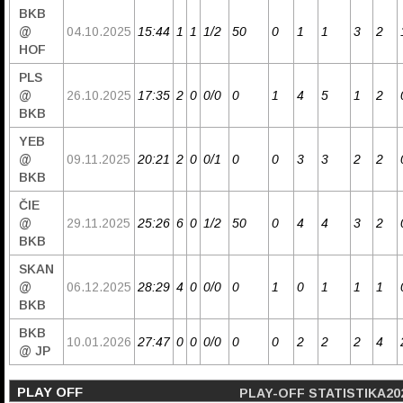
BKB
@
04.10.2025
15:44
1
1
1/2
50
0
1
1
3
2
HOF
PLS
@
26.10.2025
17:35
2
0
0/0
0
1
4
5
1
2
BKB
YEB
@
09.11.2025
20:21
2
0
0/1
0
0
3
3
2
2
BKB
ČIE
@
29.11.2025
25:26
6
0
1/2
50
0
4
4
3
2
BKB
SKAN
@
06.12.2025
28:29
4
0
0/0
0
1
0
1
1
1
BKB
BKB
10.01.2026
27:47
0
0
0/0
0
0
2
2
2
4
@ JP
PLAY OFF
PLAY-OFF STATISTIKA20