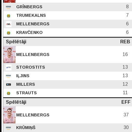
8
GRĪNBERGS
7
TRUMEKALNS
6
MELLENBERGS
6
KRAVČENKO
Spēlētāji
REB
16
MELLENBERGS
13
STOROSTITS
13
IĻJINS
12
MILLERS
11
STRAUTS
Spēlētāji
EFF
37
MELLENBERGS
30
KRŪMIŅŠ