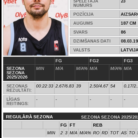
SPĒLĒTĀJA
23
NUMURS
POZĪCIJA
AIZSAR
AUGUMS
187 CM
SVARS
86
DZIMŠANAS DATI
08.03.1
VALSTS
LATVIJ
FG
FG2
FG3
SEZONA
MIN
M/A
M/A%
M/A
M/A%
M/A
SEZONA
2025/2026
SEZONAS
00:22:33
2.67/6.83
39
2.50/4.67
54
0.17/2
REZULTĀTI:
LĪGAS
-
-
-
-
-
-
REITINGS:
REGULĀRĀ SEZONA
SEZONA SEZONA 2025/20
FG
FT
REB
MIN
2
3
M/A
M/A%
RO
RD
TOT
AS
TO