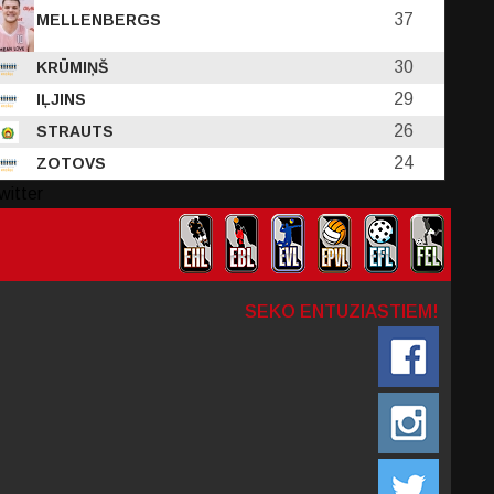
37
MELLENBERGS
30
KRŪMIŅŠ
29
IĻJINS
26
STRAUTS
24
ZOTOVS
witter
SEKO ENTUZIASTIEM!