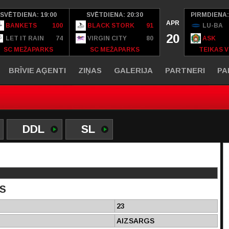
SVĒTDIENA: 19:00
SVĒTDIENA: 20:30
PIRMDIENA:
APR
BANKETS
100
BLACK STORK
91
LU-BA
20
LET IT RAIN
74
VIRGIN CITY
80
ASK
SC MEŽAPARKS
SC MEŽAPARKS
TEIKAS V
BRĪVIE AĢENTI
ZIŅAS
GALERIJA
PARTNERI
PA
DDL
SL
S
23
AIZSARGS