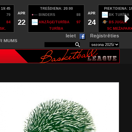
 19:45
TREŠDIENA: 20:00
PIEKTDIENA: 1
APR
APR
79
BINDERS
88
BK TURĪBA
22
24
84
ANZĀĢE/TURĪBA
97
BS JUGLA
SK.
TURĪBA
SC MEŽAPAR
Ieiet
Reģistrēties
R MUMS