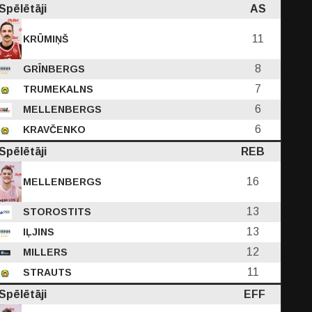
Spēlētāji
AS
11
KRŪMIŅŠ
8
GRĪNBERGS
7
TRUMEKALNS
6
MELLENBERGS
6
KRAVČENKO
Spēlētāji
REB
16
MELLENBERGS
13
STOROSTITS
13
IĻJINS
12
MILLERS
11
STRAUTS
Spēlētāji
EFF