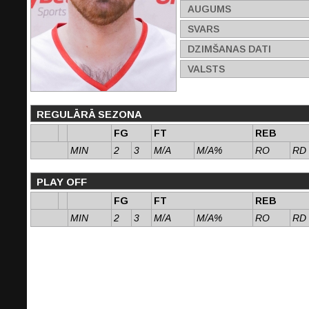
AUGUMS
SVARS
DZIMŠANAS DATI
VALSTS
REGULĀRĀ SEZONA
FG
FT
REB
MIN
2
3
M/A
M/A%
RO
RD
PLAY OFF
FG
FT
REB
MIN
2
3
M/A
M/A%
RO
RD