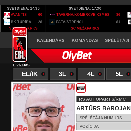
SVĒTDIENA: 14:30
SVĒTDIENA: 17:30
AVANTIS
60
TAVERNA/KOMERCVEIKSMES
86
BK TURĪBA
28
PATA/STRENČI
81
SC MEŽAPARKS
SC MEŽAPARKS
KALENDĀRS
KOMANDAS
SPĒLĒTĀJI
DIVĪZIJAS
EL/IK
3L
4L
5L
RS AUTOPARTS/RMC
ARTŪRS BAROJAN
SPĒLĒTĀJA NUMURS
POZĪCIJA