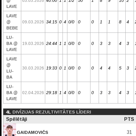
@
03.03.2026
40:00
1
1
1/2
50
1
8
9
10
2
LAVE
LAVE
@
09.03.2026
34:15
0
4
0/0
0
0
1
1
8
4
BEBE
LU-
BA @
19.03.2026
24:44
1
1
0/0
0
0
3
3
4
3
LAVE
LAVE
@
30.03.2026
19:33
0
1
0/0
0
0
4
4
5
3
LU-
BA
LU-
BA @
02.04.2026
29:18
1
4
0/0
0
0
3
3
4
3
LAVE
4L
DIVĪZIJAS REZULTIVITĀTES LĪDERI
Spēlētāji
PTS
31
GAIDAMOVIČS