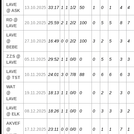
LAVE
13.10.2025
33:17
1
1
1/2
50
1
0
1
4
4
@ ASK
RD @
20.10.2025
25:59
2
1
2/2
100
0
5
5
8
7
LAVE
LAVE
@
27.10.2025
16:49
0
0
2/2
100
3
2
5
3
4
BEBE
ZZS @
05.11.2025
29:52
1
1
0/0
0
0
5
5
3
3
LAVE
LAVE
10.11.2025
24:01
3
0
7/8
88
0
6
6
6
3
@ TST
WAT
@
19.11.2025
18:13
1
1
0/0
0
0
2
2
3
0
LAVE
LAVE
08.12.2025
18:26
1
1
0/0
0
0
3
3
3
2
@ ELK
AKVEF
@
17.12.2025
23:11
0
0
0/0
0
0
1
1
7
1