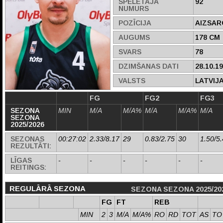
SPĒLĒTĀJA
92
NUMURS
POZĪCIJA
AIZSAR
AUGUMS
178 CM
SVARS
78
DZIMŠANAS DATI
28.10.1
VALSTS
LATVIJ
FG
FG2
FG3
SEZONA
MIN
M/A
M/A%
M/A
M/A%
M/A
SEZONA
2025/2026
SEZONAS
00:27:02
2.33/8.17
29
0.83/2.75
30
1.50/5
REZULTĀTI:
LĪGAS
-
-
-
-
-
-
REITINGS:
REGULĀRĀ SEZONA
SEZONA SEZONA 2025/20
FG
FT
REB
MIN
2
3
M/A
M/A%
RO
RD
TOT
AS
TO