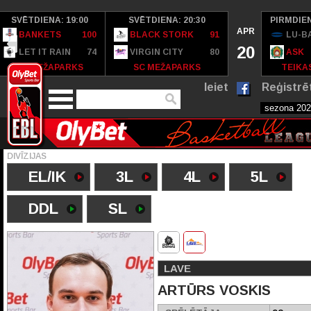
SVĒTDIENA: 19:00
SVĒTDIENA: 20:30
PIRMDIEN
APR
BANKETS
100
BLACK STORK
91
LU-B
20
LET IT RAIN
74
VIRGIN CITY
80
ASK
SC MEŽAPARKS
SC MEŽAPARKS
TEIKAS
Ieiet
Reģistrē
DIVĪZIJAS
EL/IK
3L
4L
5L
DDL
SL
LAVE
ARTŪRS VOSKIS