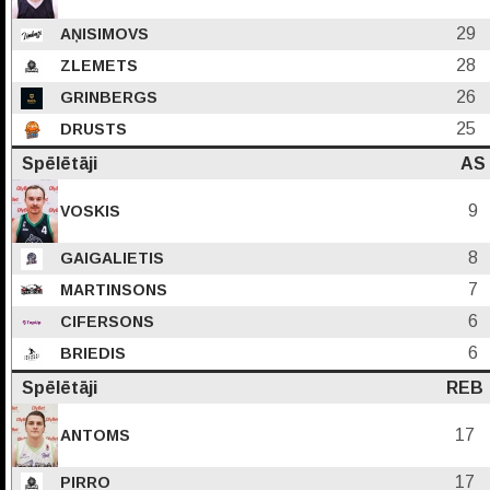
29
AŅISIMOVS
28
ZLEMETS
26
GRINBERGS
25
DRUSTS
Spēlētāji
AS
9
VOSKIS
8
GAIGALIETIS
7
MARTINSONS
6
CIFERSONS
6
BRIEDIS
Spēlētāji
REB
17
ANTOMS
17
PIRRO