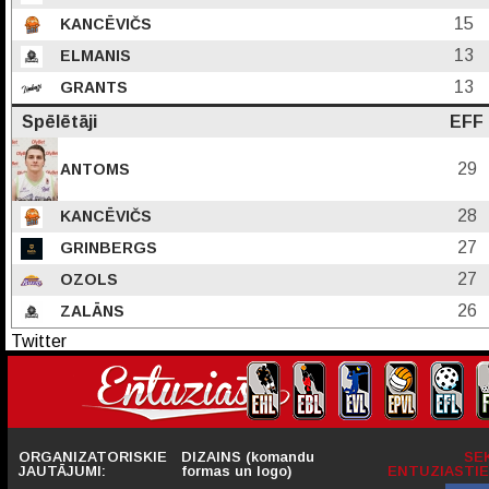
15
KANCĒVIČS
13
ELMANIS
13
GRANTS
Spēlētāji
EFF
29
ANTOMS
28
KANCĒVIČS
27
GRINBERGS
27
OZOLS
26
ZALĀNS
Twitter
ORGANIZATORISKIE
DIZAINS (komandu
SE
JAUTĀJUMI:
formas un logo)
ENTUZIASTIE