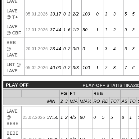
LAVE
LAVE
05.01.2026
33:17
0
3
2/2
100
0
3
3
5
5
@ T+
LAVE
12.01.2026
37:44
1
6
1/2
50
1
1
2
9
3
@ CBF
BRB
@
20.01.2026
23:44
0
2
0/0
0
1
3
4
6
3
LAVE
LBT @
05.02.2026
40:00
0
2
3/3
100
1
7
8
7
6
LAVE
PLAY OFF
PLAY-OFF STATISTIKA20
FG
FT
REB
MIN
2
3
M/A
M/A%
RO
RD
TOT
AS
TO
LAVE
@
23.02.2026
37:50
1
2
4/5
80
0
5
5
8
1
BEBE
BEBE