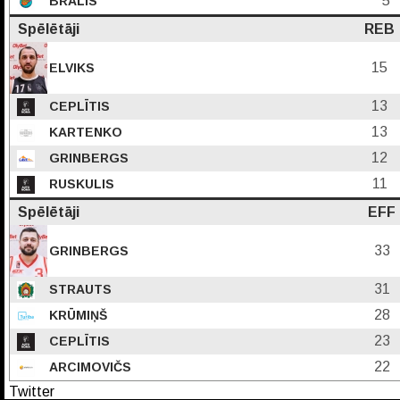
5
BRĀLIS
Spēlētāji
REB
15
ELVIKS
13
CEPLĪTIS
13
KARTENKO
12
GRINBERGS
11
RUSKULIS
Spēlētāji
EFF
33
GRINBERGS
31
STRAUTS
28
KRŪMIŅŠ
23
CEPLĪTIS
22
ARCIMOVIČS
Twitter