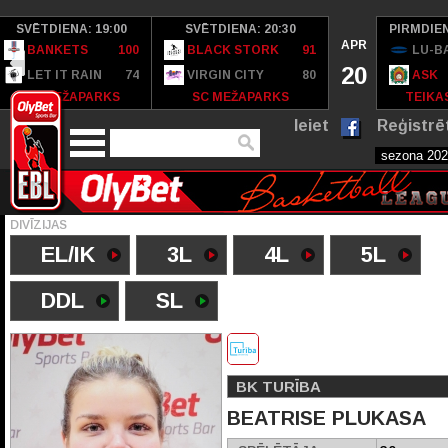
SVĒTDIENA: 19:00
SVĒTDIENA: 20:30
PIRMDIEN
APR
BANKETS
100
BLACK STORK
91
LU-B
20
LET IT RAIN
74
VIRGIN CITY
80
ASK
SC MEŽAPARKS
SC MEŽAPARKS
TEIKAS
Ieiet
Reģistrē
DIVĪZIJAS
EL/IK
3L
4L
5L
DDL
SL
BK TURĪBA
BEATRISE PLUKASA