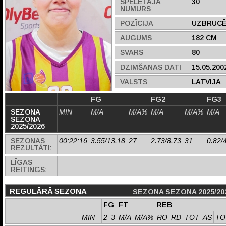
SPĒLĒTĀJA
30
NUMURS
POZĪCIJA
UZBRUCĒ
AUGUMS
182 CM
SVARS
80
DZIMŠANAS DATI
15.05.200
VALSTS
LATVIJA
FG
FG2
FG3
SEZONA
MIN
M/A
M/A%
M/A
M/A%
M/A
SEZONA
2025/2026
SEZONAS
00:22:16
3.55/13.18
27
2.73/8.73
31
0.82/
REZULTĀTI:
LĪGAS
-
-
-
-
-
-
REITINGS:
REGULĀRĀ SEZONA
SEZONA SEZONA 2025/20
FG
FT
REB
MIN
2
3
M/A
M/A%
RO
RD
TOT
AS
TO