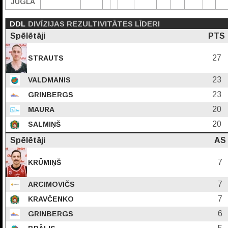
JUGLA
DDL
DIVĪZIJAS REZULTIVITĀTES LĪDERI
Spēlētāji
PTS
27
STRAUTS
23
VALDMANIS
23
GRINBERGS
20
MAURA
20
SALMIŅŠ
Spēlētāji
AS
7
KRŪMIŅŠ
7
ARCIMOVIČS
7
KRAVČENKO
6
GRINBERGS