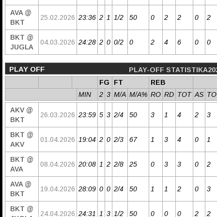
AVA @
25.02.2026
23:36
2
1
1/2
50
0
2
2
0
2
BKT
BKT @
04.03.2026
24:28
2
0
0/2
0
2
4
6
0
0
JUGLA
PLAY OFF
PLAY-OFF STATISTIKA20
FG
FT
REB
MIN
2
3
M/A
M/A%
RO
RD
TOT
AS
TO
AKV @
26.03.2026
23:59
5
3
2/4
50
3
1
4
2
3
BKT
BKT @
01.04.2026
19:04
2
0
2/3
67
1
3
4
0
1
AKV
BKT @
08.04.2026
20:08
1
2
2/8
25
0
3
3
0
2
AVA
AVA @
19.04.2026
28:09
0
0
2/4
50
1
1
2
0
3
BKT
BKT @
24.04.2026
24:31
1
3
1/2
50
0
0
0
2
2