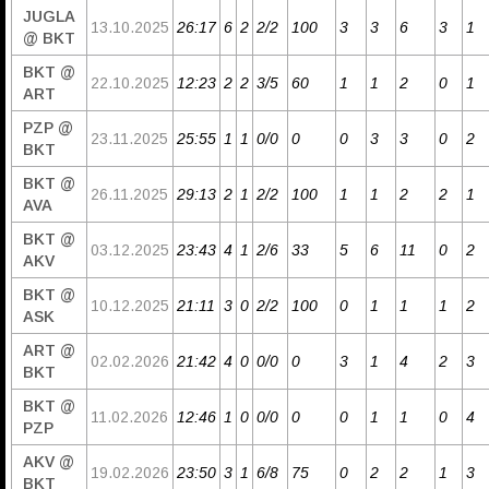
JUGLA
13.10.2025
26:17
6
2
2/2
100
3
3
6
3
1
@ BKT
BKT @
22.10.2025
12:23
2
2
3/5
60
1
1
2
0
1
ART
PZP @
23.11.2025
25:55
1
1
0/0
0
0
3
3
0
2
BKT
BKT @
26.11.2025
29:13
2
1
2/2
100
1
1
2
2
1
AVA
BKT @
03.12.2025
23:43
4
1
2/6
33
5
6
11
0
2
AKV
BKT @
10.12.2025
21:11
3
0
2/2
100
0
1
1
1
2
ASK
ART @
02.02.2026
21:42
4
0
0/0
0
3
1
4
2
3
BKT
BKT @
11.02.2026
12:46
1
0
0/0
0
0
1
1
0
4
PZP
AKV @
19.02.2026
23:50
3
1
6/8
75
0
2
2
1
3
BKT