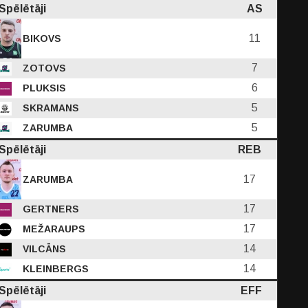
Spēlētāji
AS
11
BIKOVS
7
ZOTOVS
6
PLUKSIS
5
SKRAMANS
5
ZARUMBA
Spēlētāji
REB
17
ZARUMBA
17
GERTNERS
17
MEŽARAUPS
14
VILCĀNS
14
KLEINBERGS
Spēlētāji
EFF