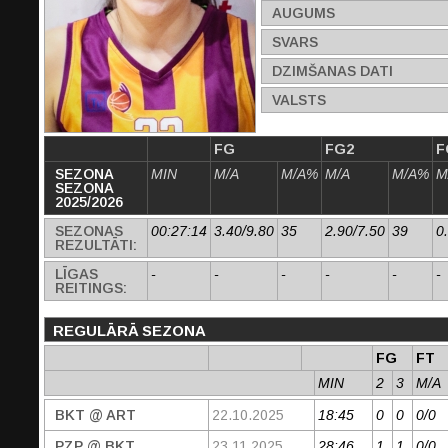
AUGUMS
SVARS
DZIMŠANAS DATI
VALSTS
FG
FG2
F
SEZONA
MIN
M/A
M/A%
M/A
M/A%
M
SEZONA
2025/2026
SEZONAS
00:27:14
3.40/9.80
35
2.90/7.50
39
0
REZULTĀTI:
LĪGAS
-
-
-
-
-
-
REITINGS:
REGULĀRĀ SEZONA
FG
FT
MIN
2
3
M/A
BKT @ ART
22.10.2025
18:45
0
0
0/0
PZP @ BKT
23.11.2025
28:46
1
1
0/0