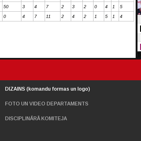
50
3
4
7
2
3
2
0
4
1
5
0
4
7
11
2
4
2
1
5
1
4
T
DIZAINS (komandu formas un logo)
FOTO UN VIDEO DEPARTAMENTS
DISCIPLINĀRĀ KOMITEJA