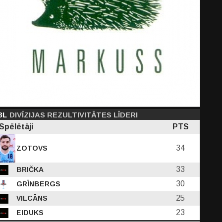
PF
C
D
EFF
PTS
0
3L
2.60
DIVĪZIJAS REZULTIVITĀTES LĪDERI
1.60
10.20
8.20
Spēlētāji
PTS
-
-
32
45
34
ZOTOVS
33
BRIČKA
30
GRĪNBERGS
25
VILCĀNS
23
EIDUKS