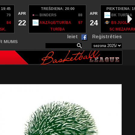
 19:45
TREŠDIENA: 20:00
PIEKTDIENA: 1
APR
APR
79
BINDERS
88
BK TURĪBA
22
24
84
ANZĀĢE/TURĪBA
97
BS JUGLA
SK.
TURĪBA
SC MEŽAPAR
Ieiet
Reģistrēties
R MUMS