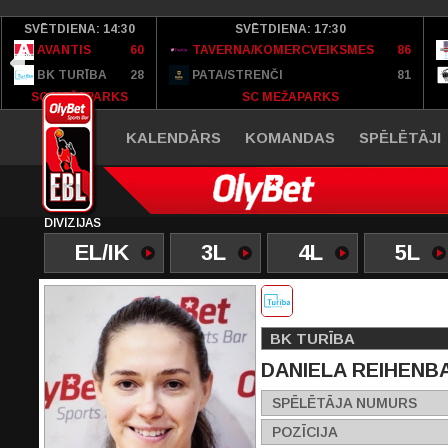
SVĒTDIENA: 14:30
SVĒTDIENA: 17:30
AVANTIS
60
TAVERNA/KOMERCVEIKSMES
86
BK TURĪBA
28
PATA/STRENČI
81
SC MEŽAPARKS
SC MEŽAPARKS
KALENDĀRS
KOMANDAS
SPĒLĒTĀJI
DIVĪZIJAS
EL/IK
3L
4L
5L
BK TURĪBA
DANIELA REIHENB
SPĒLĒTĀJA NUMURS
POZĪCIJA