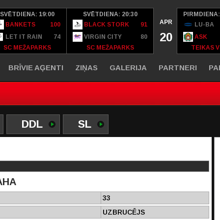
SVĒTDIENA: 19:00
SVĒTDIENA: 20:30
PIRMDIENA:
APR
BANKETS
100
BLACK STORK
91
LU-BA
20
LET IT RAIN
74
VIRGIN CITY
80
ASK
SC MEŽAPARKS
SC MEŽAPARKS
TEIKAS V
BRĪVIE AĢENTI
ZIŅAS
GALERIJA
PARTNERI
PA
DDL
SL
AHA
33
UZBRUCĒJS