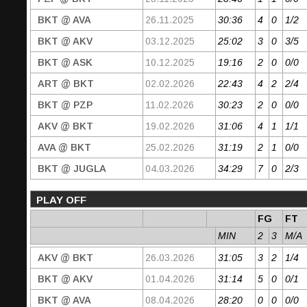
BKT @ AVA
26.11.2025
30:36
4
0
1/2
BKT @ AKV
03.12.2025
25:02
3
0
3/5
BKT @ ASK
10.12.2025
19:16
2
0
0/0
ART @ BKT
02.02.2026
22:43
4
2
2/4
BKT @ PZP
11.02.2026
30:23
2
0
0/0
AKV @ BKT
19.02.2026
31:06
4
1
1/1
AVA @ BKT
25.02.2026
31:19
2
1
0/0
BKT @ JUGLA
04.03.2026
34:29
7
0
2/3
PLAY OFF
FG
FT
MIN
2
3
M/A
AKV @ BKT
26.03.2026
31:05
3
2
1/4
BKT @ AKV
01.04.2026
31:14
5
0
0/1
BKT @ AVA
08.04.2026
28:20
0
0
0/0