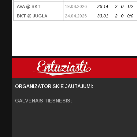
AVA @ BKT
19.04.2026
26:14
2
0
1/2
BKT @ JUGLA
24.04.2026
33:01
2
0
0/0
ORGANIZATORISKIE JAUTĀJUMI:
GALVENAIS TIESNESIS: