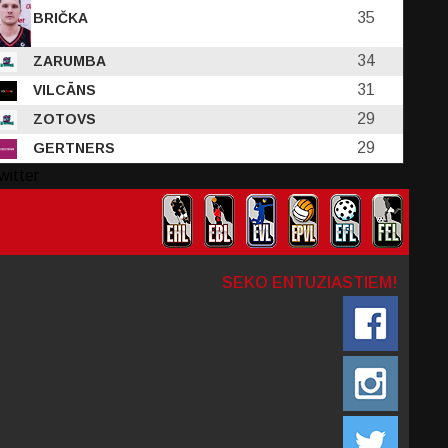
35
BRIČKA
34
ZARUMBA
31
VILCĀNS
29
ZOTOVS
29
GERTNERS
witter
SEKO ENTUZIASTIEM!