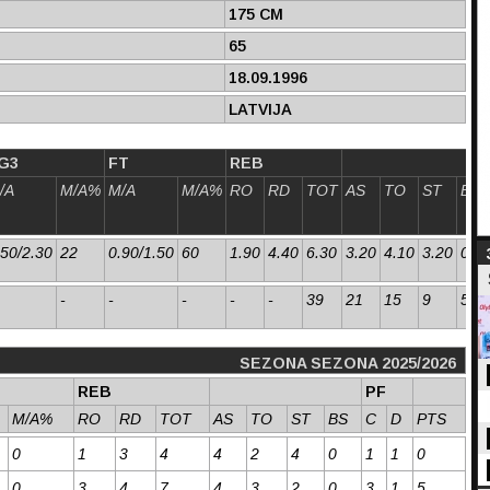
175 CM
65
18.09.1996
LATVIJA
G3
FT
REB
/A
M/A%
M/A
M/A%
RO
RD
TOT
AS
TO
ST
BS
.50/2.30
22
0.90/1.50
60
1.90
4.40
6.30
3.20
4.10
3.20
0.4
-
-
-
-
-
39
21
15
9
52
SEZONA SEZONA 2025/2026
REB
PF
M/A%
RO
RD
TOT
AS
TO
ST
BS
C
D
PTS
0
1
3
4
4
2
4
0
1
1
0
0
3
4
7
4
3
2
0
3
1
5