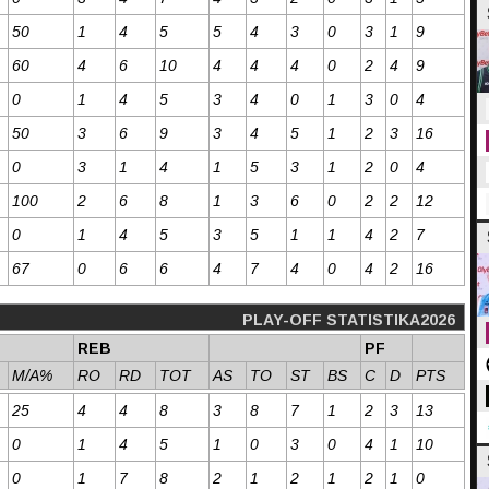
50
1
4
5
5
4
3
0
3
1
9
60
4
6
10
4
4
4
0
2
4
9
0
1
4
5
3
4
0
1
3
0
4
50
3
6
9
3
4
5
1
2
3
16
0
3
1
4
1
5
3
1
2
0
4
100
2
6
8
1
3
6
0
2
2
12
0
1
4
5
3
5
1
1
4
2
7
67
0
6
6
4
7
4
0
4
2
16
PLAY-OFF STATISTIKA2026
REB
PF
M/A%
RO
RD
TOT
AS
TO
ST
BS
C
D
PTS
25
4
4
8
3
8
7
1
2
3
13
0
1
4
5
1
0
3
0
4
1
10
0
1
7
8
2
1
2
1
2
1
0