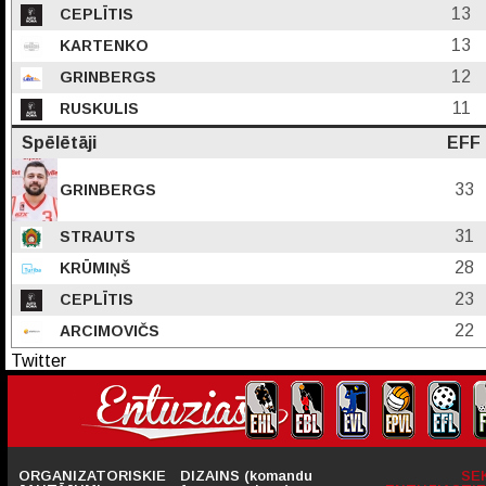
13
CEPLĪTIS
13
KARTENKO
12
GRINBERGS
11
RUSKULIS
Spēlētāji
EFF
33
GRINBERGS
31
STRAUTS
28
KRŪMIŅŠ
23
CEPLĪTIS
22
ARCIMOVIČS
Twitter
ORGANIZATORISKIE
DIZAINS (komandu
SE