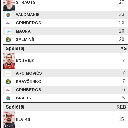
27
STRAUTS
23
VALDMANIS
23
GRINBERGS
20
MAURA
20
SALMIŅŠ
Spēlētāji
AS
7
KRŪMIŅŠ
7
ARCIMOVIČS
7
KRAVČENKO
6
GRINBERGS
5
BRĀLIS
Spēlētāji
REB
15
ELVIKS