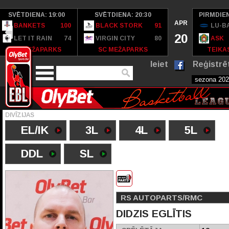
SVĒTDIENA: 19:00
SVĒTDIENA: 20:30
PIRMDIEN
APR
BANKETS
100
BLACK STORK
91
LU-B
20
LET IT RAIN
74
VIRGIN CITY
80
ASK
SC MEŽAPARKS
SC MEŽAPARKS
TEIKAS
Ieiet
Reģistrē
DIVĪZIJAS
EL/IK
3L
4L
5L
DDL
SL
RS AUTOPARTS/RMC
DIDZIS EGLĪTIS