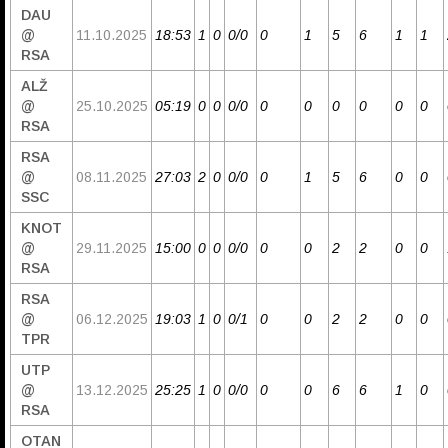
DAU
@
11.10.2025
18:53
1
0
0/0
0
1
5
6
1
1
RSA
ALŽ
@
25.10.2025
05:19
0
0
0/0
0
0
0
0
0
0
RSA
RSA
@
08.11.2025
27:03
2
0
0/0
0
1
5
6
0
0
SSC
KNOT
@
29.11.2025
15:00
0
0
0/0
0
0
2
2
0
0
RSA
RSA
@
06.12.2025
19:03
1
0
0/1
0
0
2
2
0
0
TPR
UTP
@
13.12.2025
25:25
1
0
0/0
0
0
6
6
1
0
RSA
OTAN