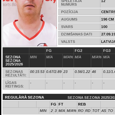
SPĒLĒTĀJA
12
NUMURS
POZĪCIJA
CENTR
AUGUMS
196 CM
SVARS
100
DZIMŠANAS DATI
27.09.1
VALSTS
LATVIJ
FG
FG2
FG3
SEZONA
MIN
M/A
M/A%
M/A
M/A%
M/A
SEZONA
2025/2026
SEZONAS
00:15:53
0.67/2.89
23
0.56/1.22
46
0.11/1.
REZULTĀTI:
LĪGAS
-
-
-
-
-
-
REITINGS:
REGULĀRĀ SEZONA
SEZONA SEZONA 2025/20
FG
FT
REB
MIN
2
3
M/A
M/A%
RO
RD
TOT
AS
TO