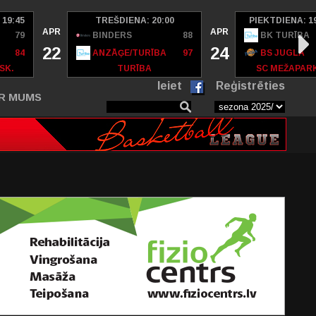
 19:45
TREŠDIENA: 20:00
PIEKTDIENA: 1
APR
APR
79
BINDERS
88
BK TURĪBA
22
24
84
ANZĀĢE/TURĪBA
97
BS JUGLA
SK.
TURĪBA
SC MEŽAPAR
Ieiet
Reģistrēties
R MUMS