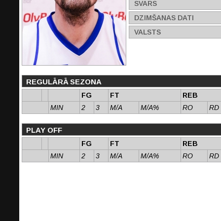
SVARS
DZIMŠANAS DATI
VALSTS
REGULĀRĀ SEZONA
FG
FT
REB
MIN
2
3
M/A
M/A%
RO
RD
PLAY OFF
FG
FT
REB
MIN
2
3
M/A
M/A%
RO
RD