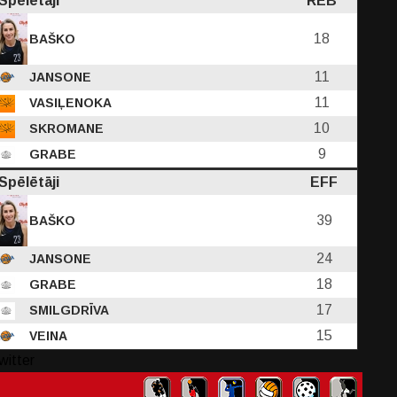
Spēlētāji
REB
18
BAŠKO
11
JANSONE
11
VASIĻENOKA
10
SKROMANE
9
GRABE
Spēlētāji
EFF
39
BAŠKO
24
JANSONE
18
GRABE
17
SMILGDRĪVA
15
VEINA
witter