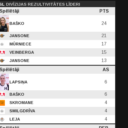
SL
DIVĪZIJAS REZULTIVITĀTES LĪDERI
Spēlētāji
PTS
24
BAŠKO
21
JANSONE
17
MŪRNIECE
15
VEINBERGA
13
JANSONE
Spēlētāji
AS
6
LAPSIŅA
6
BAŠKO
4
SKROMANE
4
SMILGDRĪVA
4
LEJA