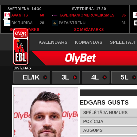
SVĒTDIENA: 14:30
SVĒTDIENA: 17:30
AVANTIS
60
TAVERNA/KOMERCVEIKSMES
86
BK TURĪBA
28
PATA/STRENČI
81
SC MEŽAPARKS
SC MEŽAPARKS
KALENDĀRS
KOMANDAS
SPĒLĒTĀJI
DIVĪZIJAS
EL/IK
3L
4L
5L
EDGARS GUSTS
SPĒLĒTĀJA NUMURS
POZĪCIJA
AUGUMS