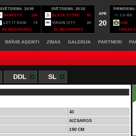
SVĒTDIENA: 19:00
SVĒTDIENA: 20:30
PIRMDIENA:
APR
BANKETS
100
BLACK STORK
91
LU-BA
20
LET IT RAIN
74
VIRGIN CITY
80
ASK
SC MEŽAPARKS
SC MEŽAPARKS
TEIKAS V
BRĪVIE AĢENTI
ZIŅAS
GALERIJA
PARTNERI
PA
DDL
SL
43
AIZSARGS
190 CM