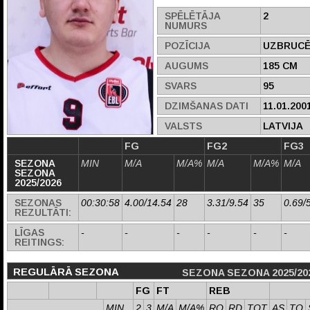
SPĒLĒTĀJA
2
NUMURS
POZĪCIJA
UZBRUCĒ
AUGUMS
185 CM
SVARS
95
DZIMŠANAS DATI
11.01.200
VALSTS
LATVIJA
FG
FG2
FG3
SEZONA
MIN
M/A
M/A%
M/A
M/A%
M/A
SEZONA
2025/2026
SEZONAS
00:30:58
4.00/14.54
28
3.31/9.54
35
0.69/
REZULTĀTI:
LĪGAS
-
-
-
-
-
-
REITINGS:
REGULĀRĀ SEZONA
SEZONA SEZONA 2025/20
FG
FT
REB
MIN
2
3
M/A
M/A%
RO
RD
TOT
AS
TO