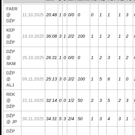
FAER
@
11.10.2025
20:48
1
0
0/0
0
0
1
1
1
3
DŽP
KEP
@
19.10.2025
36:08
3
1
2/2
100
1
1
2
1
2
DŽP
DŽP
@
25.10.2025
26:31
1
0
0/0
0
1
2
3
1
2
SKM
DŽP
@
09.11.2025
25:13
3
0
2/2
100
1
5
6
1
0
ALJ
REK
@
22.11.2025
32:14
0
0
1/2
50
2
3
5
2
3
DŽP
DŽP
30.11.2025
34:31
5
3
2/4
50
1
3
4
3
1
@ JP
DŽP