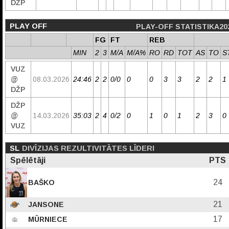
DŽP
PLAY OFF
PLAY-OFF STATISTIKA20
FG
FT
REB
MIN
2
3
M/A
M/A%
RO
RD
TOT
AS
TO
S
VUZ
@
08.03.2026
24:46
2
2
0/0
0
0
3
3
2
2
1
DŽP
DŽP
@
14.03.2026
35:03
2
4
0/2
0
1
0
1
2
3
0
VUZ
SL
DIVĪZIJAS REZULTIVITĀTES LĪDERI
Spēlētāji
PTS
24
BAŠKO
21
JANSONE
17
MŪRNIECE