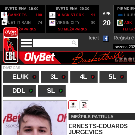
SVĒTDIENA: 19:00
SVĒTDIENA: 20:30
PIRMDIEN
APR
BANKETS
100
BLACK STORK
91
LU-B
20
LET IT RAIN
74
VIRGIN CITY
80
ASK
SC MEŽAPARKS
SC MEŽAPARKS
TEIKAS
Ieiet
Reģistrē
DIVĪZIJAS
EL/IK
3L
4L
5L
DDL
SL
MEŽPILS PATRUĻA
ERNESTS-EDUARDS
JURGEVICS