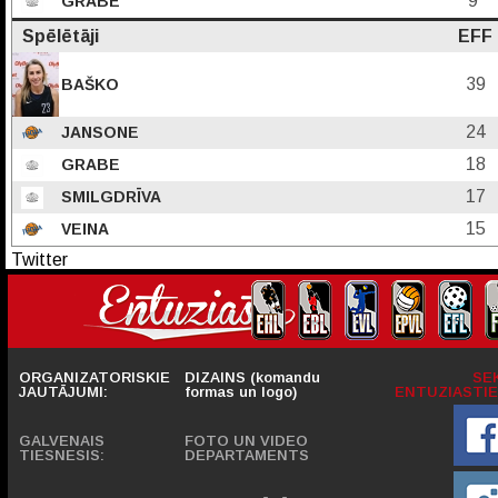
9
GRABE
Spēlētāji
EFF
39
BAŠKO
24
JANSONE
18
GRABE
17
SMILGDRĪVA
15
VEINA
Twitter
ORGANIZATORISKIE
DIZAINS (komandu
SE
JAUTĀJUMI:
formas un logo)
ENTUZIASTIE
GALVENAIS
FOTO UN VIDEO
TIESNESIS:
DEPARTAMENTS