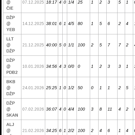
@
07.12.2025
18:17
4
0
1/4
25
1
2
3
5
1
ČIE
DŽP
@
14.12.2025
38:01
6
1
4/5
80
1
5
6
2
4
YEB
LLT
@
21.12.2025
40:00
5
0
1/1
100
2
5
7
7
2
DŽP
DŽP
@
10.01.2026
34:56
4
3
0/0
0
1
2
3
3
1
PDB2
BKB
@
24.01.2026
25:25
1
0
1/2
50
0
1
1
2
5
DŽP
DŽP
@
07.02.2026
36:07
4
0
4/4
100
3
8
11
4
2
SKAN
ALJ
@
21.02.2026
34:25
6
1
2/2
100
2
4
6
1
4