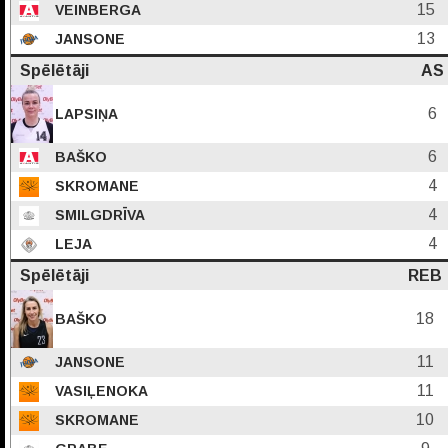
15
VEINBERGA
13
JANSONE
Spēlētāji
AS
6
LAPSIŅA
6
BAŠKO
4
SKROMANE
4
SMILGDRĪVA
4
LEJA
Spēlētāji
REB
18
BAŠKO
11
JANSONE
11
VASIĻENOKA
10
SKROMANE