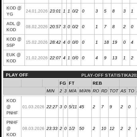
KOD @
24.01.2026
23:01
1
1
0/2
0
3
5
8
3
1
YG
ADL @
08.02.2026
20:57
3
0
0/2
0
1
7
8
2
0
KOD
KOD @
15.02.2026
28:42
4
0
0/0
0
1
18
19
0
4
SSP
EUK @
21.02.2026
22:07
4
1
0/0
0
4
9
13
1
2
KOD
PLAY OFF
PLAY-OFF STATISTIKA20
FG
FT
REB
MIN
2
3
M/A
M/A%
RO
RD
TOT
AS
TO
KOD
@
01.03.2026
22:27
3
0
5/11
45
2
7
9
2
0
PNHF
PNHF
@
08.03.2026
23:33
2
0
1/2
50
2
10
12
2
2
KOD