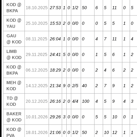
KOD @
18.10.2025
27:53
1
0
1/2
50
6
5
11
0
5
BKPA
KOD @
25.10.2025
15:53
2
0
0/0
0
0
5
5
1
0
YAU
GAU
08.11.2025
26:04
1
0
0/0
0
4
7
11
1
4
@ KOD
LIMB
29.11.2025
24:41
5
0
0/0
0
1
5
6
1
2
@ KOD
KOD @
06.12.2025
18:29
2
0
0/0
0
2
4
6
2
2
BKPA
MEH @
14.12.2025
21:34
9
0
2/5
40
2
7
9
1
2
KOD
TD @
20.12.2025
26:16
2
0
4/4
100
4
5
9
4
3
KOD
BAKER
10.01.2026
29:26
3
0
0/0
0
5
5
10
0
1
@ KOD
KOD @
18.01.2026
21:06
0
0
1/2
50
2
10
12
1
1
PVA