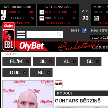
SVĒTDIENA: 19:00
SVĒTDIENA: 20:30
PIRMDIEN
APR
BANKETS
100
BLACK STORK
91
LU-B
20
LET IT RAIN
74
VIRGIN CITY
80
ASK
SC MEŽAPARKS
SC MEŽAPARKS
TEIKAS
Ieiet
Reģistrē
DIVĪZIJAS
EL/IK
3L
4L
5L
DDL
SL
KODOLS
GUNTARS BĒRZIŅŠ