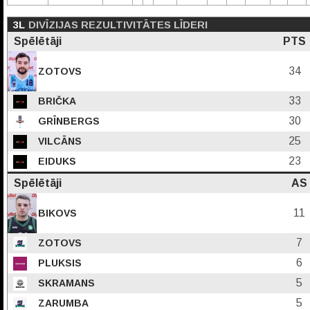
3L
DIVĪZIJAS REZULTIVITĀTES LĪDERI
Spēlētāji
PTS
34
ZOTOVS
33
BRIČKA
30
GRĪNBERGS
25
VILCĀNS
23
EIDUKS
Spēlētāji
AS
11
BIKOVS
7
ZOTOVS
6
PLUKSIS
5
SKRAMANS
5
ZARUMBA