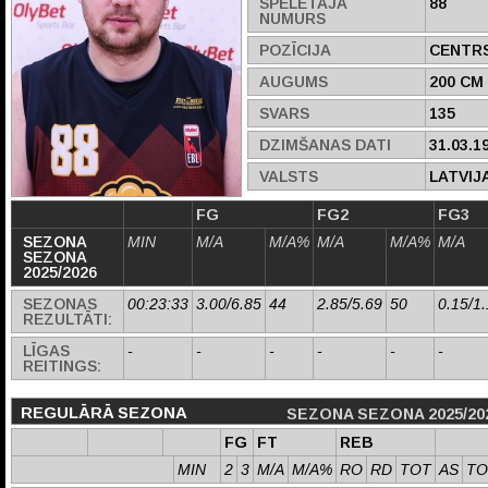
SPĒLĒTĀJA
88
NUMURS
POZĪCIJA
CENTR
AUGUMS
200 CM
SVARS
135
DZIMŠANAS DATI
31.03.1
VALSTS
LATVIJ
FG
FG2
FG3
SEZONA
MIN
M/A
M/A%
M/A
M/A%
M/A
SEZONA
2025/2026
SEZONAS
00:23:33
3.00/6.85
44
2.85/5.69
50
0.15/1
REZULTĀTI:
LĪGAS
-
-
-
-
-
-
REITINGS:
REGULĀRĀ SEZONA
SEZONA SEZONA 2025/20
FG
FT
REB
MIN
2
3
M/A
M/A%
RO
RD
TOT
AS
TO