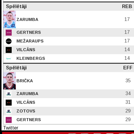
Spēlētāji
REB
17
ZARUMBA
17
GERTNERS
17
MEŽARAUPS
14
VILCĀNS
14
KLEINBERGS
Spēlētāji
EFF
35
BRIČKA
34
ZARUMBA
31
VILCĀNS
29
ZOTOVS
29
GERTNERS
Twitter