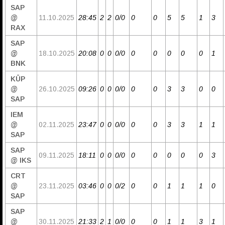
SAP
@
11.10.2025
28:45
2
2
0/0
0
0
5
5
1
3
RAX
SAP
@
18.10.2025
20:08
0
0
0/0
0
0
0
0
0
1
BNK
KŪP
@
26.10.2025
09:26
0
0
0/0
0
0
3
3
0
0
SAP
IEM
@
02.11.2025
23:47
0
0
0/0
0
0
3
3
1
1
SAP
SAP
09.11.2025
18:11
0
0
0/0
0
0
0
0
0
3
@ IKS
CRT
@
23.11.2025
03:46
0
0
0/2
0
0
1
1
1
0
SAP
SAP
@
30.11.2025
21:33
2
1
0/0
0
0
1
1
3
1