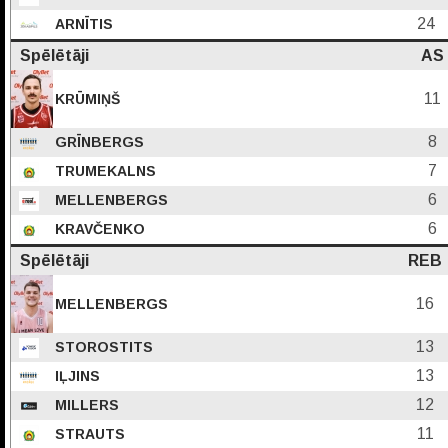
24
ARNĪTIS
Spēlētāji
AS
11
KRŪMIŅŠ
8
GRĪNBERGS
7
TRUMEKALNS
6
MELLENBERGS
6
KRAVČENKO
Spēlētāji
REB
16
MELLENBERGS
13
STOROSTITS
13
IĻJINS
12
MILLERS
11
STRAUTS