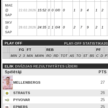
MAE
@
22.02.2026
15:52
0
0
0/0
0
1
3
4
1
2
SAP
SKV
@
28.02.2026
24:35
1
1
0/4
0
2
7
9
2
1
SAP
PLAY OFF
PLAY-OFF STATISTIKA20
FG
FT
REB
PF
MIN
2
3
M/A
M/A%
RO
RD
TOT
AS
TO
ST
BS
C
D
P
EL/IK
DIVĪZIJAS REZULTIVITĀTES LĪDERI
Spēlētāji
PTS
27
MELLENBERGS
26
STRAUTS
25
PYVOVAR
25
EPNERS