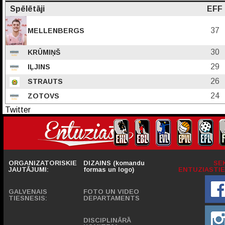
Spēlētāji
EFF
37
MELLENBERGS
30
KRŪMIŅŠ
29
IĻJINS
26
STRAUTS
24
ZOTOVS
Twitter
ORGANIZATORISKIE
DIZAINS (komandu
SE
JAUTĀJUMI:
formas un logo)
ENTUZIASTIE
GALVENAIS
FOTO UN VIDEO
TIESNESIS:
DEPARTAMENTS
DISCIPLINĀRĀ