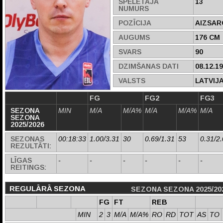
SPĒLĒTĀJA
13
NUMURS
POZĪCIJA
AIZSAR
AUGUMS
176 CM
SVARS
90
DZIMŠANAS DATI
08.12.1
VALSTS
LATVIJ
FG
FG2
FG3
SEZONA
MIN
M/A
M/A%
M/A
M/A%
M/A
SEZONA
2025/2026
SEZONAS
00:18:33
1.00/3.31
30
0.69/1.31
53
0.31/2
REZULTĀTI:
LĪGAS
-
-
-
-
-
-
REITINGS:
REGULĀRĀ SEZONA
SEZONA SEZONA 2025/20
FG
FT
REB
MIN
2
3
M/A
M/A%
RO
RD
TOT
AS
TO