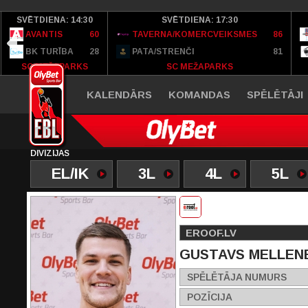
SVĒTDIENA: 14:30
SVĒTDIENA: 17:30
AVANTIS
60
TAVERNA/KOMERCVEIKSMES
86
BK TURĪBA
28
PATA/STRENČI
81
SC MEŽAPARKS
SC MEŽAPARKS
KALENDĀRS
KOMANDAS
SPĒLĒTĀJI
DIVĪZIJAS
EL/IK
3L
4L
5L
EROOF.LV
GUSTAVS MELLEN
SPĒLĒTĀJA NUMURS
POZĪCIJA