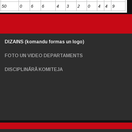
50
0
6
6
4
3
2
0
4
4
9
DIZAINS (komandu formas un logo)
FOTO UN VIDEO DEPARTAMENTS
DISCIPLINĀRĀ KOMITEJA