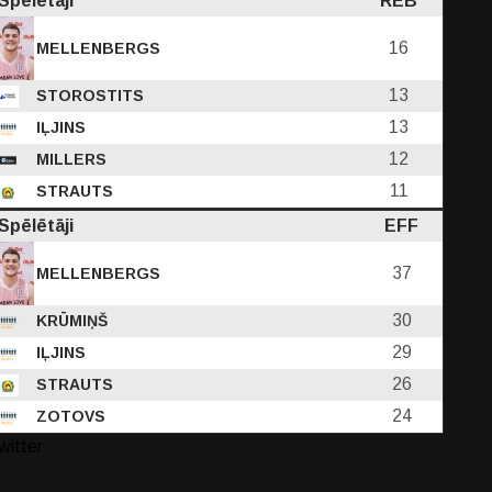
Spēlētāji
REB
16
MELLENBERGS
13
STOROSTITS
13
IĻJINS
12
MILLERS
11
STRAUTS
Spēlētāji
EFF
37
MELLENBERGS
30
KRŪMIŅŠ
29
IĻJINS
26
STRAUTS
24
ZOTOVS
witter