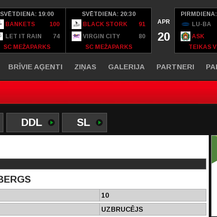
SVĒTDIENA: 19:00
SVĒTDIENA: 20:30
PIRMDIENA:
APR
BANKETS
100
BLACK STORK
91
LU-BA
20
LET IT RAIN
74
VIRGIN CITY
80
ASK
SC MEŽAPARKS
SC MEŽAPARKS
TEIKAS V
BRĪVIE AĢENTI
ZIŅAS
GALERIJA
PARTNERI
PA
DDL
SL
BERGS
10
UZBRUCĒJS