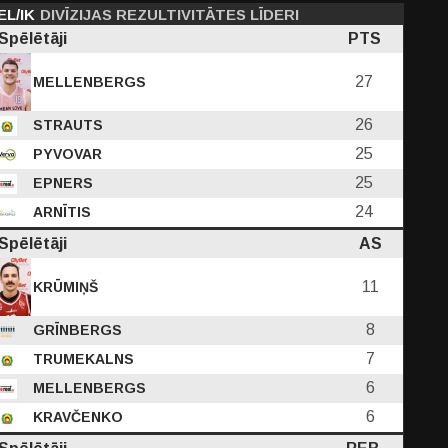
EL/IK
DIVĪZIJAS REZULTIVITĀTES LĪDERI
Spēlētāji
PTS
27
MELLENBERGS
26
STRAUTS
PF
25
PYVOVAR
BS
C
D
EFF
PTS
25
EPNERS
24
ARNĪTIS
0
0.70
2.80
8.50
37.90
27.90
Spēlētāji
AS
37
-
-
3
7
11
KRŪMIŅŠ
8
GRĪNBERGS
7
TRUMEKALNS
6
MELLENBERGS
6
KRAVČENKO