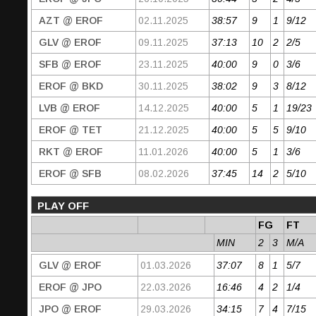
AZT @ EROF
02.11.2025
38:57
9
1
9/12
GLV @ EROF
09.11.2025
37:13
10
2
2/5
SFB @ EROF
23.11.2025
40:00
9
0
3/6
EROF @ BKD
30.11.2025
38:02
9
3
8/12
LVB @ EROF
14.12.2025
40:00
5
1
19/23
EROF @ TET
21.12.2025
40:00
5
5
9/10
RKT @ EROF
11.01.2026
40:00
5
1
3/6
EROF @ SFB
08.02.2026
37:45
14
2
5/10
PLAY OFF
FG
FT
MIN
2
3
M/A
GLV @ EROF
01.03.2026
37:07
8
1
5/7
EROF @ JPO
22.03.2026
16:46
4
2
1/4
JPO @ EROF
29.03.2026
34:15
7
4
7/15