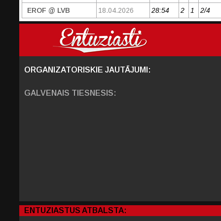
EROF @ LVB
18.04.2026
28:54
2
1
2/4
ORGANIZATORISKIE JAUTĀJUMI:
GALVENAIS TIESNESIS:
ENTUZIASTUS ATBALSTA: