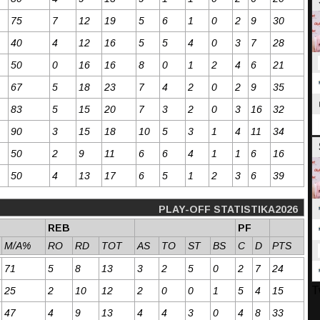
75
7
12
19
5
6
1
0
2
9
30
40
4
12
16
5
5
4
0
3
7
28
50
0
16
16
8
0
1
2
4
6
21
67
5
18
23
7
4
2
0
2
9
35
83
5
15
20
7
3
2
0
3
16
32
90
3
15
18
10
5
3
1
4
11
34
50
2
9
11
6
6
4
1
1
6
16
50
4
13
17
6
5
1
2
3
6
39
PLAY-OFF STATISTIKA2026
REB
PF
M/A%
RO
RD
TOT
AS
TO
ST
BS
C
D
PTS
71
5
8
13
3
2
5
0
2
7
24
T
25
2
10
12
2
0
0
1
5
4
15
47
4
9
13
4
4
3
0
4
8
33