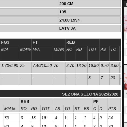
200 CM
105
24.08.1994
LATVIJA
FG3
FT
REB
M/A
M/A%
M/A
M/A%
RO
RD
TOT
AS
TO
ST
1.70/6.90
25
7.40/10.50
70
3.70
13.20
16.90
6.70
3.60
2.0
-
-
-
-
-
-
3
7
20
44
SEZONA SEZONA 2025/2026
REB
PF
M/A%
RO
RD
TOT
AS
TO
ST
BS
C
D
PTS
75
3
13
16
4
1
1
1
4
9
24
80
4
9
13
9
1
1
0
2
6
20