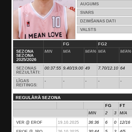
AUGUMS
SVARS
DZIMŠANAS DATI
VALSTS
FG
FG2
SEZONA
MIN
M/A
M/A%
M/A
M/A%
SEZONA
2025/2026
SEZONAS
00:37:55
9.40/19.00
49
7.70/12.10
64
REZULTĀTI:
LĪGAS
-
-
-
-
-
REITINGS:
REGULĀRĀ SEZONA
FG
FT
MIN
2
3
M/A
VER @ EROF
19.10.2025
36:36
6
0
12/16
EROF @ JPO
26.10.2025
30:44
5
2
4/5