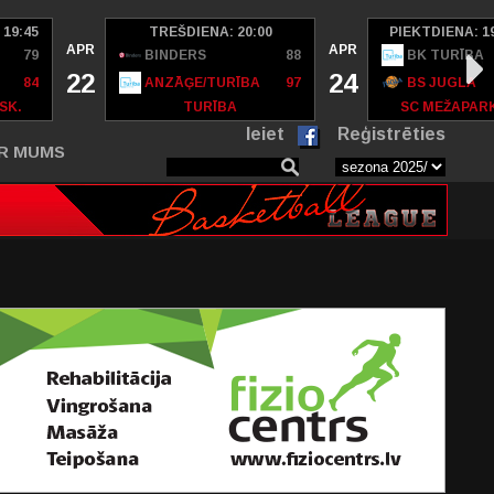
 19:45
TREŠDIENA: 20:00
PIEKTDIENA: 1
APR
APR
79
BINDERS
88
BK TURĪBA
22
24
84
ANZĀĢE/TURĪBA
97
BS JUGLA
SK.
TURĪBA
SC MEŽAPAR
Ieiet
Reģistrēties
R MUMS