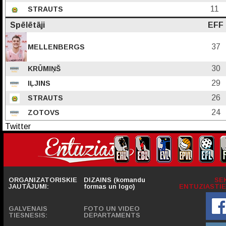
11
STRAUTS
Spēlētāji
EFF
37
MELLENBERGS
30
KRŪMIŅŠ
29
IĻJINS
26
STRAUTS
24
ZOTOVS
Twitter
ORGANIZATORISKIE
DIZAINS (komandu
SE
JAUTĀJUMI:
formas un logo)
ENTUZIASTIE
GALVENAIS
FOTO UN VIDEO
TIESNESIS:
DEPARTAMENTS