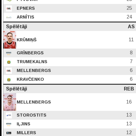
25
EPNERS
24
ARNĪTIS
Spēlētāji
AS
11
KRŪMIŅŠ
8
GRĪNBERGS
7
TRUMEKALNS
6
MELLENBERGS
6
KRAVČENKO
Spēlētāji
REB
16
MELLENBERGS
13
STOROSTITS
13
IĻJINS
12
MILLERS