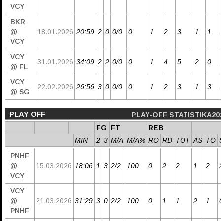
VCY
BKR
@
18.01.2026
20:59
2
0
0/0
0
1
2
3
1
1
VCY
VCY
31.01.2026
34:09
2
2
0/0
0
1
4
5
2
0
@ FL
VCY
22.02.2026
26:56
3
0
0/0
0
1
2
3
1
3
@ SG
PLAY OFF
PLAY-OFF STATISTIKA20
FG
FT
REB
MIN
2
3
M/A
M/A%
RO
RD
TOT
AS
TO
PNHF
@
15.03.2026
18:06
1
3
2/2
100
0
2
2
1
2
VCY
VCY
@
21.03.2026
31:29
3
0
2/2
100
0
1
1
2
1
PNHF