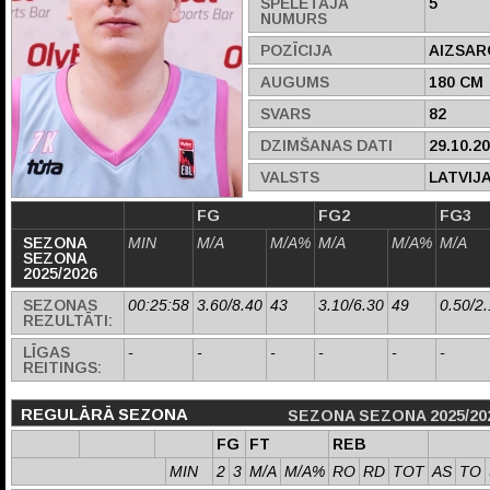
SPĒLĒTĀJA
5
NUMURS
POZĪCIJA
AIZSAR
AUGUMS
180 CM
SVARS
82
DZIMŠANAS DATI
29.10.2
VALSTS
LATVIJ
FG
FG2
FG3
SEZONA
MIN
M/A
M/A%
M/A
M/A%
M/A
SEZONA
2025/2026
SEZONAS
00:25:58
3.60/8.40
43
3.10/6.30
49
0.50/2
REZULTĀTI:
LĪGAS
-
-
-
-
-
-
REITINGS:
REGULĀRĀ SEZONA
SEZONA SEZONA 2025/20
FG
FT
REB
MIN
2
3
M/A
M/A%
RO
RD
TOT
AS
TO