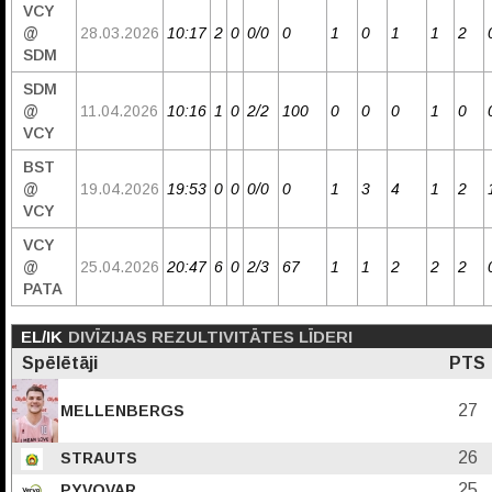
VCY
@
28.03.2026
10:17
2
0
0/0
0
1
0
1
1
2
SDM
SDM
@
11.04.2026
10:16
1
0
2/2
100
0
0
0
1
0
VCY
BST
@
19.04.2026
19:53
0
0
0/0
0
1
3
4
1
2
VCY
VCY
@
25.04.2026
20:47
6
0
2/3
67
1
1
2
2
2
PATA
EL/IK
DIVĪZIJAS REZULTIVITĀTES LĪDERI
Spēlētāji
PTS
27
MELLENBERGS
26
STRAUTS
25
PYVOVAR