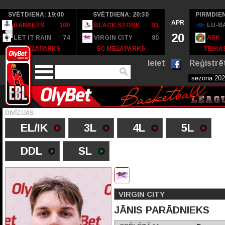
SVĒTDIENA: 19:00
SVĒTDIENA: 20:30
PIRMDIEN
APR
BANKETS
100
BLACK STORK
91
LU-B
20
LET IT RAIN
74
VIRGIN CITY
80
ASK
SC MEŽAPARKS
SC MEŽAPARKS
TEIKAS
Ieiet
Reģistrē
DIVĪZIJAS
EL/IK
3L
4L
5L
DDL
SL
VIRGIN CITY
JĀNIS PARĀDNIEKS