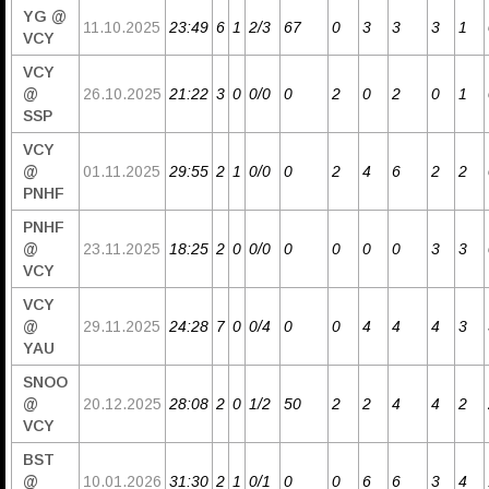
YG @
11.10.2025
23:49
6
1
2/3
67
0
3
3
3
1
VCY
VCY
@
26.10.2025
21:22
3
0
0/0
0
2
0
2
0
1
SSP
VCY
@
01.11.2025
29:55
2
1
0/0
0
2
4
6
2
2
PNHF
PNHF
@
23.11.2025
18:25
2
0
0/0
0
0
0
0
3
3
VCY
VCY
@
29.11.2025
24:28
7
0
0/4
0
0
4
4
4
3
YAU
SNOO
@
20.12.2025
28:08
2
0
1/2
50
2
2
4
4
2
VCY
BST
@
10.01.2026
31:30
2
1
0/1
0
0
6
6
3
4