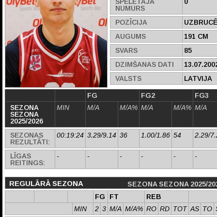
SPĒLĒTĀJA
0
NUMURS
POZĪCIJA
UZBRUCĒ
AUGUMS
191 CM
SVARS
85
DZIMŠANAS DATI
13.07.200
VALSTS
LATVIJA
FG
FG2
FG3
SEZONA
MIN
M/A
M/A%
M/A
M/A%
M/A
SEZONA
2025/2026
SEZONAS
00:19:24
3.29/9.14
36
1.00/1.86
54
2.29/7
REZULTĀTI:
LĪGAS
-
-
-
-
-
-
REITINGS:
REGULĀRĀ SEZONA
SEZONA SEZONA 2025/20
FG
FT
REB
MIN
2
3
M/A
M/A%
RO
RD
TOT
AS
TO