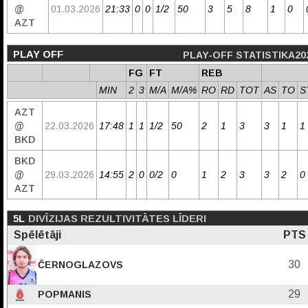
@
01.03.2026
21:33
0
0
1/2
50
3
5
8
1
0
AZT
PLAY OFF
PLAY-OFF STATISTIKA20
FG
FT
REB
MIN
2
3
M/A
M/A%
RO
RD
TOT
AS
TO
S
AZT
@
22.03.2026
17:48
1
1
1/2
50
2
1
3
3
1
1
BKD
BKD
@
29.03.2026
14:55
2
0
0/2
0
1
2
3
3
2
0
AZT
5L
DIVĪZIJAS REZULTIVITĀTES LĪDERI
Spēlētāji
PTS
30
ČERNOGLAZOVS
29
POPMANIS