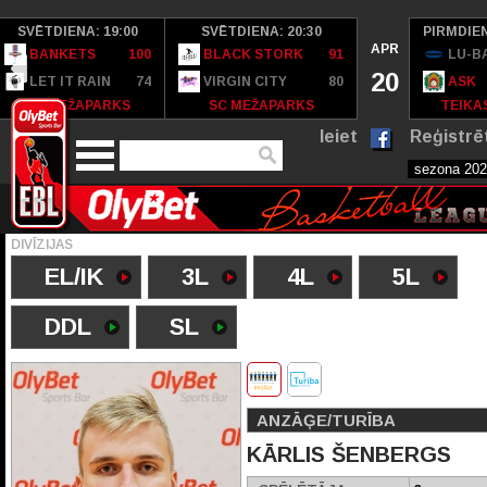
SVĒTDIENA: 19:00
SVĒTDIENA: 20:30
PIRMDIEN
APR
BANKETS
100
BLACK STORK
91
LU-B
20
LET IT RAIN
74
VIRGIN CITY
80
ASK
SC MEŽAPARKS
SC MEŽAPARKS
TEIKAS
Ieiet
Reģistrē
DIVĪZIJAS
EL/IK
3L
4L
5L
DDL
SL
ANZĀĢE/TURĪBA
KĀRLIS ŠENBERGS