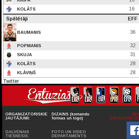
KRIPA
16
KOLĀTS
Spēlētāji
EFF
36
BAUMANIS
32
POPMANIS
31
SKUJA
28
KOLĀTS
28
KLĀVIŅŠ
Twitter
ORGANIZATORISKIE
DIZAINS (komandu
SE
JAUTĀJUMI:
formas un logo)
ENTUZIASTIE
GALVENAIS
FOTO UN VIDEO
TIESNESIS:
DEPARTAMENTS