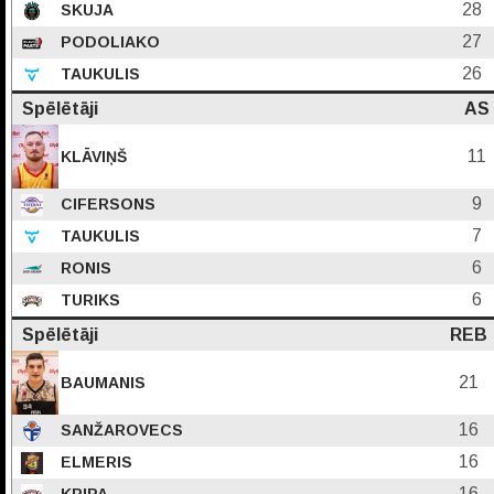
28
SKUJA
27
PODOLIAKO
26
TAUKULIS
Spēlētāji
AS
11
KLĀVIŅŠ
9
CIFERSONS
7
TAUKULIS
6
RONIS
6
TURIKS
Spēlētāji
REB
21
BAUMANIS
16
SANŽAROVECS
16
ELMERIS
16