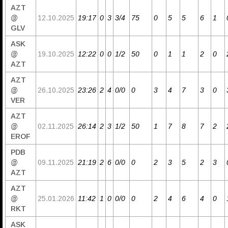
AZT
@
12.10.2025
19:17
0
3
3/4
75
0
5
5
6
1
GLV
ASK
@
19.10.2025
12:22
0
0
1/2
50
0
1
1
2
0
AZT
AZT
@
26.10.2025
23:26
2
4
0/0
0
3
4
7
3
0
VER
AZT
@
02.11.2025
26:14
2
3
1/2
50
1
7
8
7
2
EROF
PDB
@
09.11.2025
21:19
2
6
0/0
0
2
3
5
2
3
AZT
AZT
@
25.01.2026
11:42
1
0
0/0
0
2
4
6
4
0
RKT
ASK