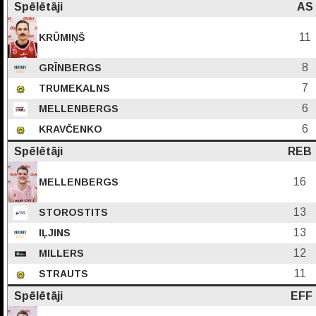
Spēlētāji
AS
11
KRŪMIŅŠ
8
GRĪNBERGS
7
TRUMEKALNS
6
MELLENBERGS
6
KRAVČENKO
Spēlētāji
REB
16
MELLENBERGS
13
STOROSTITS
13
IĻJINS
12
MILLERS
11
STRAUTS
Spēlētāji
EFF