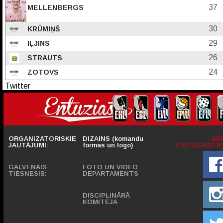
37
MELLENBERGS
30
KRŪMIŅŠ
29
IĻJINS
26
STRAUTS
24
ZOTOVS
Twitter
ORGANIZATORISKIE
DIZAINS (komandu
SE
JAUTĀJUMI:
formas un logo)
ENTUZIASTIE
GALVENAIS
FOTO UN VIDEO
TIESNESIS:
DEPARTAMENTS
DISCIPLINĀRĀ
KOMITEJA