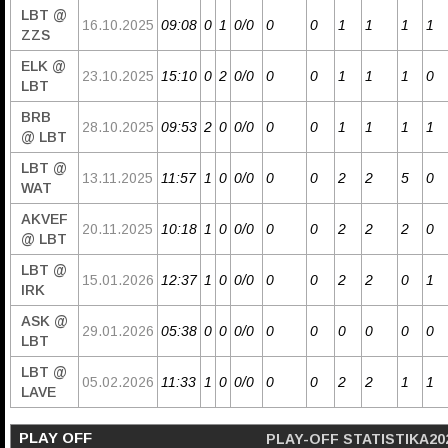
LBT @
16.10.2025
09:08
0
1
0/0
0
0
1
1
1
1
ZZS
ELK @
23.10.2025
15:10
0
2
0/0
0
0
1
1
1
0
LBT
BRB
28.10.2025
09:53
2
0
0/0
0
0
1
1
1
1
@ LBT
LBT @
13.11.2025
11:57
1
0
0/0
0
0
2
2
5
0
WAT
AKVEF
20.11.2025
10:18
1
0
0/0
0
0
2
2
2
0
@ LBT
LBT @
15.01.2026
12:37
1
0
0/0
0
0
2
2
0
1
IRK
ASK @
29.01.2026
05:38
0
0
0/0
0
0
0
0
0
0
LBT
LBT @
05.02.2026
11:33
1
0
0/0
0
0
2
2
1
1
LAVE
PLAY OFF
PLAY-OFF STATISTIKA20