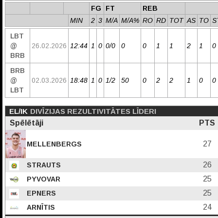
FG
FT
REB
MIN
2
3
M/A
M/A%
RO
RD
TOT
AS
TO
S
LBT
@
26.02.2026
12:44
1
0
0/0
0
0
1
1
2
1
0
BRB
BRB
@
02.03.2026
18:48
1
0
1/2
50
0
2
2
1
0
0
LBT
EL/IK
DIVĪZIJAS REZULTIVITĀTES LĪDERI
Spēlētāji
PTS
27
MELLENBERGS
26
STRAUTS
25
PYVOVAR
25
EPNERS
24
ARNĪTIS