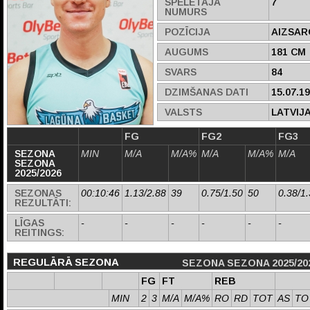
SPĒLĒTĀJA
7
NUMURS
POZĪCIJA
AIZSAR
AUGUMS
181 CM
SVARS
84
DZIMŠANAS DATI
15.07.1
VALSTS
LATVIJ
FG
FG2
FG3
SEZONA
MIN
M/A
M/A%
M/A
M/A%
M/A
SEZONA
2025/2026
SEZONAS
00:10:46
1.13/2.88
39
0.75/1.50
50
0.38/1
REZULTĀTI:
LĪGAS
-
-
-
-
-
-
REITINGS:
REGULĀRĀ SEZONA
SEZONA SEZONA 2025/20
FG
FT
REB
MIN
2
3
M/A
M/A%
RO
RD
TOT
AS
TO