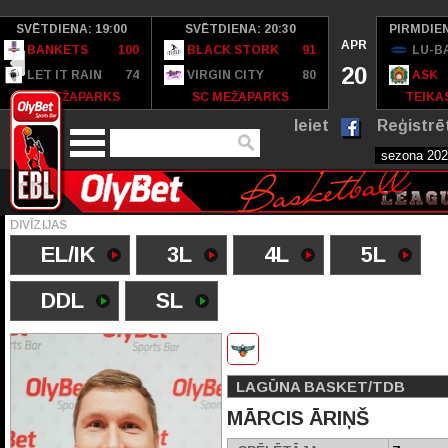
SVĒTDIENA: 19:00
SVĒTDIENA: 20:30
PIRMDIEN
APR
BANKETS
100
BLACK STORK
91
LU-B
20
LET IT RAIN
74
VIRGIN CITY
80
ASK
SC MEŽAPARKS
SC MEŽAPARKS
TEIKAS
Ieiet
Reģistrē
DIVĪZIJAS
EL/IK
3L
4L
5L
DDL
SL
LAGŪNA BASKET/TDB
MĀRCIS ĀRIŅŠ