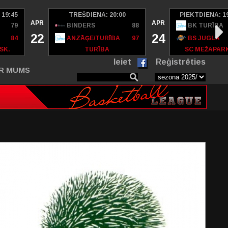
 19:45
TREŠDIENA: 20:00
PIEKTDIENA: 1
APR
APR
79
BINDERS
88
BK TURĪBA
22
24
84
ANZĀĢE/TURĪBA
97
BS JUGLA
SK.
TURĪBA
SC MEŽAPAR
Ieiet
Reģistrēties
R MUMS