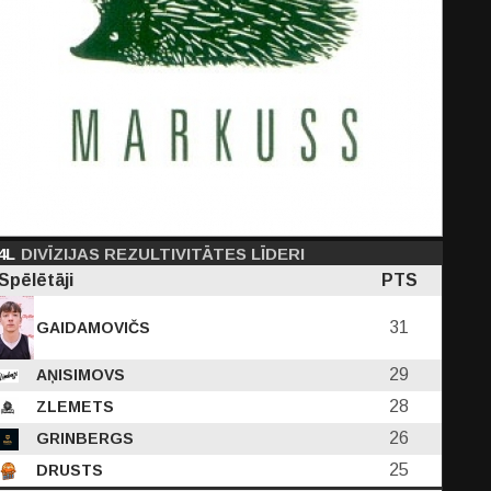
PF
C
D
EFF
PTS
4L
0.33
DIVĪZIJAS REZULTIVITĀTES LĪDERI
0.22
1.78
1.89
Spēlētāji
PTS
-
-
744
781
31
GAIDAMOVIČS
29
AŅISIMOVS
28
ZLEMETS
26
GRINBERGS
25
DRUSTS