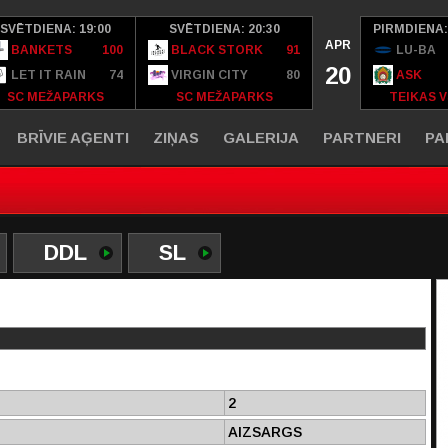
SVĒTDIENA: 19:00
SVĒTDIENA: 20:30
PIRMDIENA:
APR
BANKETS
100
BLACK STORK
91
LU-BA
20
LET IT RAIN
74
VIRGIN CITY
80
ASK
SC MEŽAPARKS
SC MEŽAPARKS
TEIKAS V
BRĪVIE AĢENTI
ZIŅAS
GALERIJA
PARTNERI
PA
DDL
SL
2
AIZSARGS