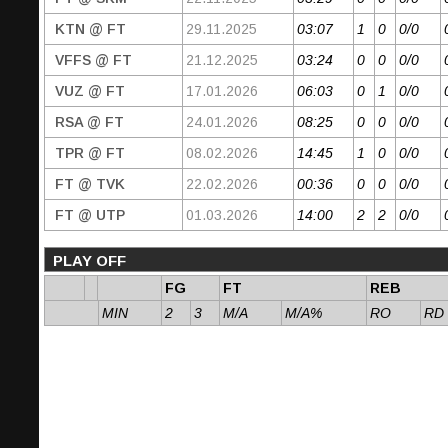
KTN @ FT
29.11.2025
03:07
1
0
0/0
VFFS @ FT
21.12.2025
03:24
0
0
0/0
VUZ @ FT
17.01.2026
06:03
0
1
0/0
RSA @ FT
24.01.2026
08:25
0
0
0/0
TPR @ FT
08.02.2026
14:45
1
0
0/0
FT @ TVK
22.02.2026
00:36
0
0
0/0
FT @ UTP
01.03.2026
14:00
2
2
0/0
PLAY OFF
FG
FT
REB
MIN
2
3
M/A
M/A%
RO
RD