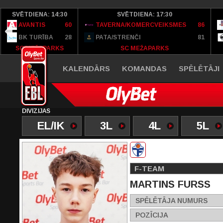
SVĒTDIENA: 14:30
SVĒTDIENA: 17:30
AVANTIS
60
TAVERNA/KOMERCVEIKSMES
86
BK TURĪBA
28
PATA/STRENČI
81
SC MEŽAPARKS
SC MEŽAPARKS
KALENDĀRS
KOMANDAS
SPĒLĒTĀJI
DIVĪZIJAS
EL/IK
3L
4L
5L
F-TEAM
MARTINS FURSS
SPĒLĒTĀJA NUMURS
POZĪCIJA