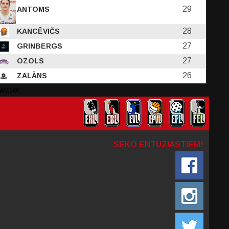
29
ANTOMS
28
KANCĒVIČS
27
GRINBERGS
27
OZOLS
26
ZALĀNS
witter
SEKO ENTUZIASTIEM!