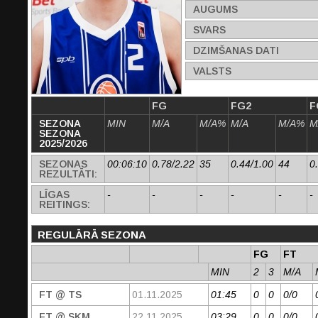
AUGUMS
SVARS
DZIMŠANAS DATI
VALSTS
FG
FG2
F
SEZONA
MIN
M/A
M/A%
M/A
M/A%
M
SEZONA
2025/2026
SEZONAS
00:06:10
0.78/2.22
35
0.44/1.00
44
0
REZULTĀTI:
LĪGAS
-
-
-
-
-
-
REITINGS:
REGULĀRĀ SEZONA
FG
FT
MIN
2
3
M/A
FT @ TS
01.11.2025
01:45
0
0
0/0
FT @ SKM
22.11.2025
03:29
0
0
0/0