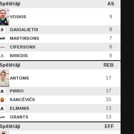
Spēlētāji
AS
9
VOSKIS
8
GAIGALIETIS
7
MARTINSONS
6
CIFERSONS
6
BRIEDIS
Spēlētāji
REB
17
ANTOMS
17
PIRRO
15
KANCĒVIČS
13
ELMANIS
13
GRANTS
Spēlētāji
EFF