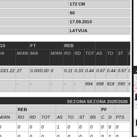
172 CM
60
17.09.2010
LATVIJA
G3
FT
REB
/A
M/A%
M/A
M/A%
RO
RD
TOT
AS
TO
ST
BS
.33/1.22
27
0.00/0.00
0
0.11
0.33
0.44
0.67
0.44
0.67
0.00
-
-
-
-
-
894
698
818
590
610
SEZONA SEZONA 2025/2026
REB
PF
M/A%
RO
RD
TOT
AS
TO
ST
BS
C
D
PTS
0
0
0
0
1
0
0
0
0
0
0
0
0
0
0
0
0
0
0
0
1
0