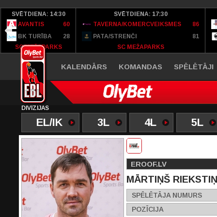
SVĒTDIENA: 14:30
SVĒTDIENA: 17:30
AVANTIS
60
TAVERNA/KOMERCVEIKSMES
86
BK TURĪBA
28
PATA/STRENČI
81
SC MEŽAPARKS
SC MEŽAPARKS
KALENDĀRS
KOMANDAS
SPĒLĒTĀJI
DIVĪZIJAS
EL/IK
3L
4L
5L
EROOF.LV
MĀRTIŅŠ RIEKSTI
SPĒLĒTĀJA NUMURS
POZĪCIJA