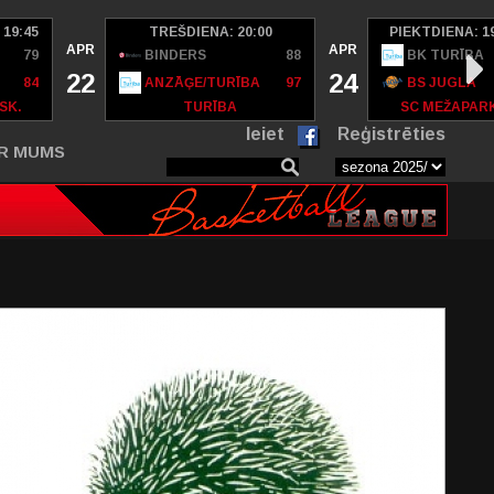
 19:45
TREŠDIENA: 20:00
PIEKTDIENA: 1
APR
APR
79
BINDERS
88
BK TURĪBA
22
24
84
ANZĀĢE/TURĪBA
97
BS JUGLA
SK.
TURĪBA
SC MEŽAPAR
Ieiet
Reģistrēties
R MUMS