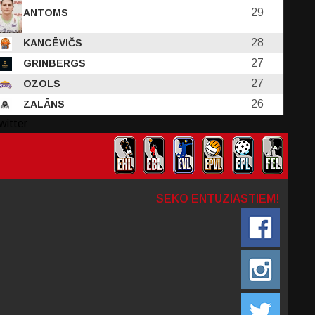
29
ANTOMS
28
KANCĒVIČS
27
GRINBERGS
27
OZOLS
26
ZALĀNS
witter
SEKO ENTUZIASTIEM!