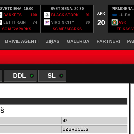
SVĒTDIENA: 19:00
SVĒTDIENA: 20:30
PIRMDIENA:
APR
BANKETS
100
BLACK STORK
91
LU-BA
20
LET IT RAIN
74
VIRGIN CITY
80
ASK
SC MEŽAPARKS
SC MEŽAPARKS
TEIKAS V
BRĪVIE AĢENTI
ZIŅAS
GALERIJA
PARTNERI
PA
DDL
SL
ŅŠ
47
UZBRUCĒJS