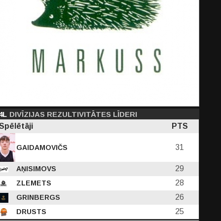
PF
C
D
EFF
PTS
0
4L
1.00
DIVĪZIJAS REZULTIVITĀTES LĪDERI
1.00
7.00
0.00
Spēlētāji
PTS
-
-
205
297
31
GAIDAMOVIČS
29
AŅISIMOVS
28
ZLEMETS
26
GRINBERGS
25
DRUSTS