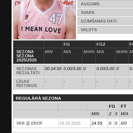
AUGUMS
SVARS
DZIMŠANAS DATI
VALSTS
FG
FG2
F
SEZONA
MIN
M/A
M/A%
M/A
M/A%
M
SEZONA
2025/2026
SEZONAS
00:24:59
0.00/3.00
0
0.00/3.00
0
0
REZULTĀTI:
LĪGAS
-
-
-
-
-
-
REITINGS:
REGULĀRĀ SEZONA
FG
FT
MIN
2
3
M/A
VER @ EROF
19.10.2025
24:59
0
0
0/0