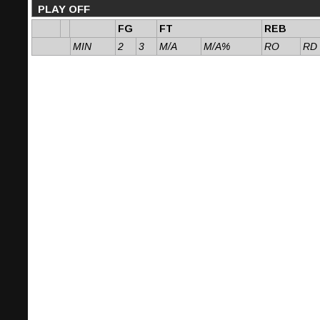
PLAY OFF
FG
FT
REB
MIN
2
3
M/A
M/A%
RO
RD