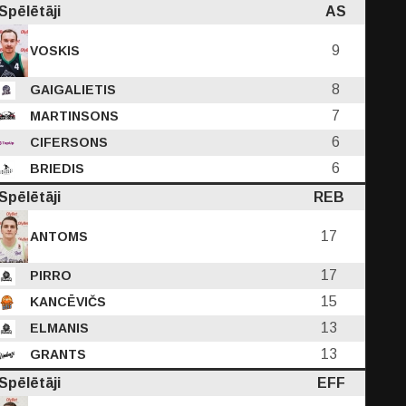
Spēlētāji
AS
9
VOSKIS
8
GAIGALIETIS
7
MARTINSONS
6
CIFERSONS
6
BRIEDIS
Spēlētāji
REB
17
ANTOMS
17
PIRRO
15
KANCĒVIČS
13
ELMANIS
13
GRANTS
Spēlētāji
EFF