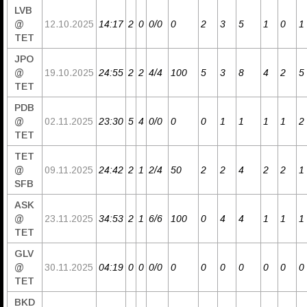
LVB
@
12.10.2025
14:17
2
0
0/0
0
2
3
5
1
0
1
TET
JPO
@
19.10.2025
24:55
2
2
4/4
100
5
3
8
4
2
5
TET
PDB
@
02.11.2025
23:30
5
4
0/0
0
0
1
1
1
1
2
TET
TET
@
09.11.2025
24:42
2
1
2/4
50
2
2
4
2
2
1
SFB
ASK
@
23.11.2025
34:53
2
1
6/6
100
0
4
4
1
1
1
TET
GLV
@
30.11.2025
04:19
0
0
0/0
0
0
0
0
0
0
0
TET
BKD