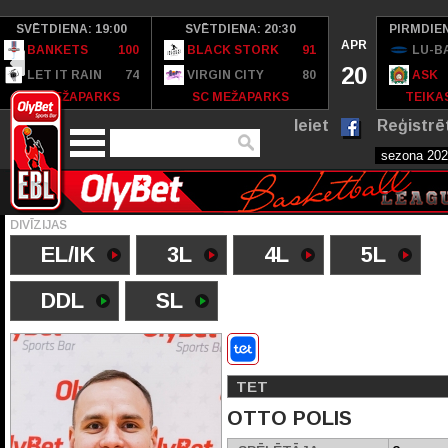
SVĒTDIENA: 19:00
SVĒTDIENA: 20:30
PIRMDIEN
APR
BANKETS
100
BLACK STORK
91
LU-B
20
LET IT RAIN
74
VIRGIN CITY
80
ASK
SC MEŽAPARKS
SC MEŽAPARKS
TEIKAS
Ieiet
Reģistrē
DIVĪZIJAS
EL/IK
3L
4L
5L
DDL
SL
TET
OTTO POLIS