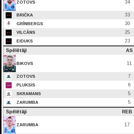
34
ZOTOVS
33
BRIČKA
30
GRĪNBERGS
25
VILCĀNS
23
EIDUKS
Spēlētāji
AS
11
BIKOVS
7
ZOTOVS
6
PLUKSIS
5
SKRAMANS
5
ZARUMBA
Spēlētāji
REB
17
ZARUMBA