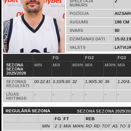
SPĒLĒTĀJA
2
NUMURS
POZĪCIJA
AIZSAR
AUGUMS
186 CM
SVARS
80
DZIMŠANAS DATI
15.02.1
VALSTS
LATVIJ
FG
FG2
FG3
SEZONA
MIN
M/A
M/A%
M/A
M/A%
M/A
SEZONA
2025/2026
SEZONAS
00:22:41
3.10/9.60
32
1.90/5.30
36
1.20/4
REZULTĀTI:
LĪGAS
-
-
-
-
-
-
REITINGS:
REGULĀRĀ SEZONA
SEZONA SEZONA 2025/20
FG
FT
REB
MIN
2
3
M/A
M/A%
RO
RD
TOT
AS
TO
S