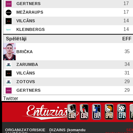
17
GERTNERS
17
MEŽARAUPS
14
VILCĀNS
14
KLEINBERGS
Spēlētāji
EFF
35
BRIČKA
34
ZARUMBA
31
VILCĀNS
29
ZOTOVS
29
GERTNERS
Twitter
ORGANIZATORISKIE
DIZAINS (komandu
SE