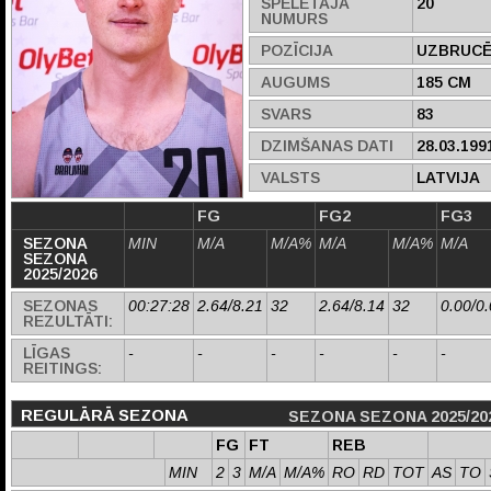
SPĒLĒTĀJA
20
NUMURS
POZĪCIJA
UZBRUCĒ
AUGUMS
185 CM
SVARS
83
DZIMŠANAS DATI
28.03.199
VALSTS
LATVIJA
FG
FG2
FG3
SEZONA
MIN
M/A
M/A%
M/A
M/A%
M/A
SEZONA
2025/2026
SEZONAS
00:27:28
2.64/8.21
32
2.64/8.14
32
0.00/0
REZULTĀTI:
LĪGAS
-
-
-
-
-
-
REITINGS:
REGULĀRĀ SEZONA
SEZONA SEZONA 2025/20
FG
FT
REB
MIN
2
3
M/A
M/A%
RO
RD
TOT
AS
TO