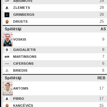
29
AŅISIMOVS
28
ZLEMETS
26
GRINBERGS
25
DRUSTS
Spēlētāji
AS
9
VOSKIS
8
GAIGALIETIS
7
MARTINSONS
6
CIFERSONS
6
BRIEDIS
Spēlētāji
REB
17
ANTOMS
17
PIRRO
15
KANCĒVIČS