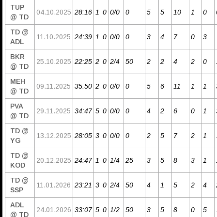
TUP
04.10.2025
28:16
1
0
0/0
0
5
5
10
1
0
@ TD
TD @
11.10.2025
24:39
1
0
0/0
0
3
4
7
0
3
ADL
BKR
25.10.2025
22:25
2
0
2/4
50
2
2
4
2
0
@ TD
MEH
09.11.2025
35:50
2
0
0/0
0
5
6
11
1
1
@ TD
PVA
29.11.2025
34:47
5
0
0/0
0
4
2
6
0
1
@ TD
TD @
13.12.2025
28:05
3
0
0/0
0
2
5
7
2
1
YG
TD @
20.12.2025
24:47
1
0
1/4
25
3
5
8
3
1
KOD
TD @
11.01.2026
23:21
3
0
2/4
50
4
1
5
2
4
SSP
ADL
24.01.2026
33:07
5
0
1/2
50
3
5
8
0
5
@ TD