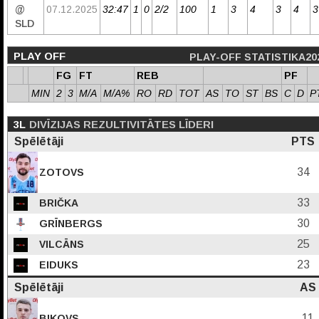
@
07.12.2025
32:47
1
0
2/2
100
1
3
4
3
4
3
SLD
PLAY OFF
PLAY-OFF STATISTIKA20
FG
FT
REB
PF
MIN
2
3
M/A
M/A%
RO
RD
TOT
AS
TO
ST
BS
C
D
P
3L
DIVĪZIJAS REZULTIVITĀTES LĪDERI
Spēlētāji
PTS
34
ZOTOVS
33
BRIČKA
30
GRĪNBERGS
25
VILCĀNS
23
EIDUKS
Spēlētāji
AS
11
BIKOVS