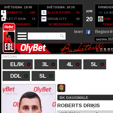
SVĒTDIENA: 19:00
SVĒTDIENA: 20:30
PIRMDIEN
APR
BANKETS
100
BLACK STORK
91
LU-B
20
LET IT RAIN
74
VIRGIN CITY
80
ASK
SC MEŽAPARKS
SC MEŽAPARKS
TEIKAS
Ieiet
Reģistrē
DIVĪZIJAS
EL/IK
3L
4L
5L
DDL
SL
BK DAUGMALE
ROBERTS DRIĶIS