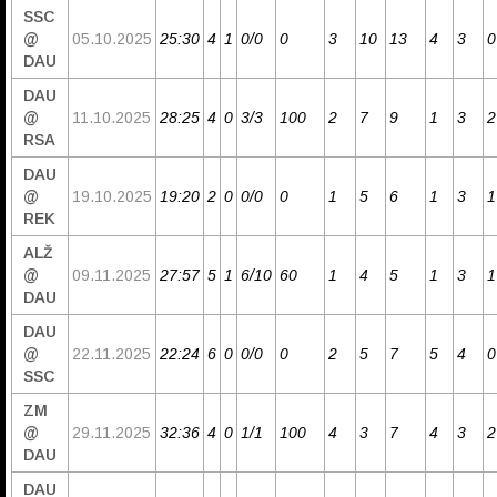
SSC
@
05.10.2025
25:30
4
1
0/0
0
3
10
13
4
3
0
DAU
DAU
@
11.10.2025
28:25
4
0
3/3
100
2
7
9
1
3
2
RSA
DAU
@
19.10.2025
19:20
2
0
0/0
0
1
5
6
1
3
1
REK
ALŽ
@
09.11.2025
27:57
5
1
6/10
60
1
4
5
1
3
1
DAU
DAU
@
22.11.2025
22:24
6
0
0/0
0
2
5
7
5
4
0
SSC
ZM
@
29.11.2025
32:36
4
0
1/1
100
4
3
7
4
3
2
DAU
DAU