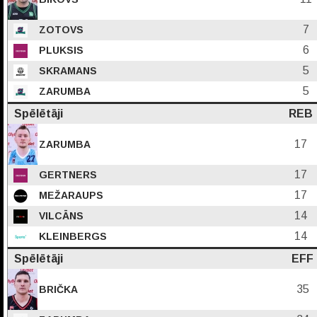
7
ZOTOVS
6
PLUKSIS
5
SKRAMANS
5
ZARUMBA
Spēlētāji
REB
17
ZARUMBA
17
GERTNERS
17
MEŽARAUPS
14
VILCĀNS
14
KLEINBERGS
Spēlētāji
EFF
35
BRIČKA