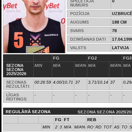
SPĒLĒTĀJA
0
NUMURS
POZĪCIJA
UZBRUCĒ
AUGUMS
188 CM
SVARS
78
DZIMŠANAS DATI
17.04.199
VALSTS
LATVIJA
FG
FG2
FG3
SEZONA
MIN
M/A
M/A%
M/A
M/A%
M/A
SEZONA
2025/2026
SEZONAS
00:26:59
4.00/10.71
37
3.71/10.14
37
0.29
REZULTĀTI:
LĪGAS
-
-
-
-
-
-
REITINGS:
REGULĀRĀ SEZONA
SEZONA SEZONA 2025/20
FG
FT
REB
MIN
2
3
M/A
M/A%
RO
RD
TOT
AS
TO
S