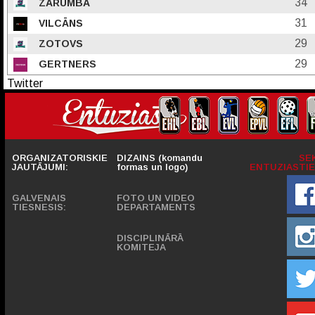
34
ZARUMBA
31
VILCĀNS
29
ZOTOVS
29
GERTNERS
Twitter
ORGANIZATORISKIE
DIZAINS (komandu
SE
JAUTĀJUMI:
formas un logo)
ENTUZIASTIE
GALVENAIS
FOTO UN VIDEO
TIESNESIS:
DEPARTAMENTS
DISCIPLINĀRĀ
KOMITEJA