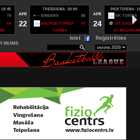
 19:45
TREŠDIENA: 20:00
PIEKTDIENA: 1
APR
APR
79
BINDERS
88
BK TURĪBA
22
24
84
ANZĀĢE/TURĪBA
97
BS JUGLA
SK.
TURĪBA
SC MEŽAPAR
Ieiet
Reģistrēties
R MUMS