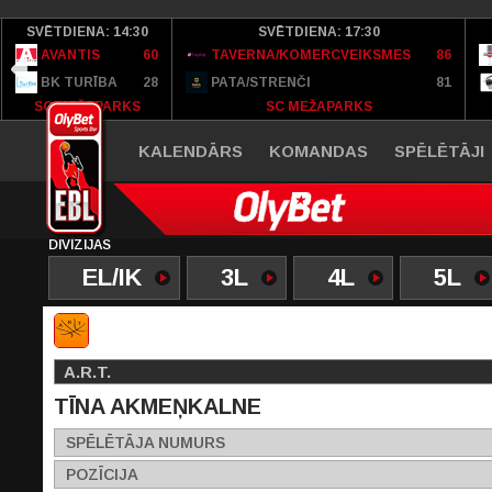
SVĒTDIENA: 14:30
SVĒTDIENA: 17:30
AVANTIS
60
TAVERNA/KOMERCVEIKSMES
86
BK TURĪBA
28
PATA/STRENČI
81
SC MEŽAPARKS
SC MEŽAPARKS
KALENDĀRS
KOMANDAS
SPĒLĒTĀJI
DIVĪZIJAS
EL/IK
3L
4L
5L
A.R.T.
TĪNA AKMEŅKALNE
SPĒLĒTĀJA NUMURS
POZĪCIJA