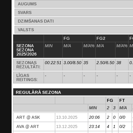
AUGUMS
SVARS
DZIMŠANAS DATI
VALSTS
FG
FG2
F
SEZONA
MIN
M/A
M/A%
M/A
M/A%
M
SEZONA
2025/2026
SEZONAS
00:22:51
3.00/8.50
35
2.50/6.50
38
0
REZULTĀTI:
LĪGAS
-
-
-
-
-
-
REITINGS:
REGULĀRĀ SEZONA
FG
FT
MIN
2
3
M/A
ART @ ASK
13.10.2025
20:06
2
0
0/0
AVA @ ART
13.12.2025
23:14
4
1
0/2