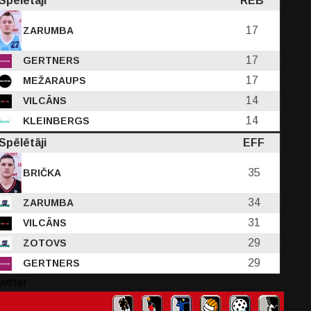
Spēlētāji
REB
17
ZARUMBA
17
GERTNERS
17
MEŽARAUPS
14
VILCĀNS
14
KLEINBERGS
Spēlētāji
EFF
35
BRIČKA
34
ZARUMBA
31
VILCĀNS
29
ZOTOVS
29
GERTNERS
witter