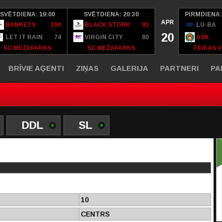
SVĒTDIENA: 19:00
SVĒTDIENA: 20:30
PIRMDIENA:
APR
BANKETS
100
BLACK STORK
91
LU-BA
20
LET IT RAIN
74
VIRGIN CITY
80
ASK
SC MEŽAPARKS
SC MEŽAPARKS
TEIKAS V
BRĪVIE AĢENTI
ZIŅAS
GALERIJA
PARTNERI
PA
DDL
SL
10
CENTRS