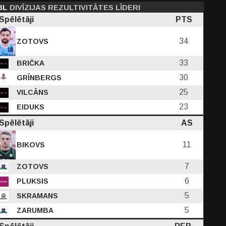
3L
DIVĪZIJAS REZULTIVITĀTES LĪDERI
Spēlētāji
PTS
34
ZOTOVS
33
BRIČKA
PF
30
C
GRĪNBERGS
D
EFF
PTS
25
VILCĀNS
5
0.25
1.75
6.25
7.75
23
EIDUKS
Spēlētāji
AS
-
-
71
50
11
BIKOVS
7
ZOTOVS
6
PLUKSIS
5
SKRAMANS
5
ZARUMBA