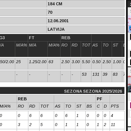
184 CM
70
12.06.2001
LATVIJA
G3
FT
REB
/A
M/A%
M/A
M/A%
RO
RD
TOT
AS
TO
ST
BS
.50/2.00
25
1.25/2.00
63
2.50
3.00
5.50
0.50
2.50
1.00
0.2
-
-
-
-
-
53
131
39
83
71
SEZONA SEZONA 2025/2026
REB
PF
M/A%
RO
RD
TOT
AS
TO
ST
BS
C
D
PTS
0
0
6
6
0
6
1
0
0
0
4
0
3
2
5
0
1
1
0
1
2
11