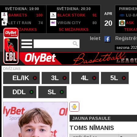
SVĒTDIENA: 19:00
SVĒTDIENA: 20:30
PIRMDIEN
APR
BANKETS
100
BLACK STORK
91
LU-B
20
LET IT RAIN
74
VIRGIN CITY
80
ASK
SC MEŽAPARKS
SC MEŽAPARKS
TEIKAS
Ieiet
Reģistrē
DIVĪZIJAS
EL/IK
3L
4L
5L
DDL
SL
JAUNA PASAULE
TOMS NĪMANIS