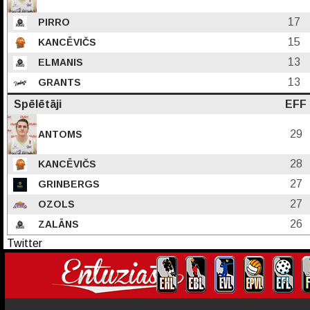
17
PIRRO
15
KANCĒVIČS
13
ELMANIS
13
GRANTS
Spēlētāji
EFF
29
ANTOMS
28
KANCĒVIČS
27
GRINBERGS
27
OZOLS
26
ZALĀNS
Twitter