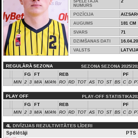
SPĒLĒTĀJA
2
NUMURS
POZĪCIJA
AIZSAR
AUGUMS
181 CM
SVARS
71
DZIMŠANAS DATI
16.04.2
VALSTS
LATVIJ
REGULĀRĀ SEZONA
SEZONA SEZONA 2025/20
FG
FT
REB
PF
MIN
2
3
M/A
M/A%
RO
RD
TOT
AS
TO
ST
BS
C
D
P
PLAY OFF
PLAY-OFF STATISTIKA20
FG
FT
REB
PF
MIN
2
3
M/A
M/A%
RO
RD
TOT
AS
TO
ST
BS
C
D
P
4L
DIVĪZIJAS REZULTIVITĀTES LĪDERI
Spēlētāji
PTS