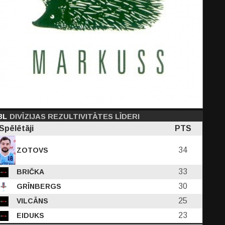
3L
DIVĪZIJAS REZULTIVITĀTES LĪDERI
Spēlētāji
PTS
34
ZOTOVS
33
BRIČKA
30
GRĪNBERGS
25
VILCĀNS
23
EIDUKS