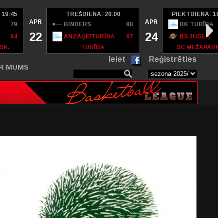
 19:45
TREŠDIENA: 20:00
PIEKTDIENA: 1
APR
APR
79
BINDERS
88
BK TURĪBA
22
24
84
ANZĀĢE/TURĪBA
97
BS JUGLA
SK.
TURĪBA
SC MEŽAPAR
Ieiet
Reģistrēties
R MUMS