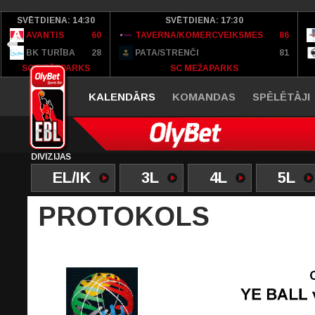
SVĒTDIENA: 14:30
SVĒTDIENA: 17:30
AVANTIS
60
TAVERNA/KOMERCVEIKSMES
86
BK TURĪBA
28
PATA/STRENČI
81
SC MEŽAPARKS
SC MEŽAPARKS
KALENDĀRS
KOMANDAS
SPĒLĒTĀJI
DIVĪZIJAS
EL/IK
3L
4L
5L
PROTOKOLS