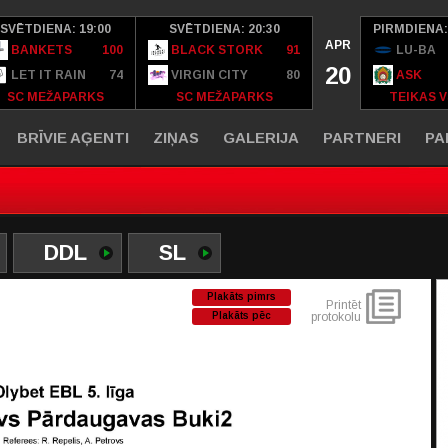
SVĒTDIENA: 19:00
SVĒTDIENA: 20:30
PIRMDIENA:
APR
BANKETS
100
BLACK STORK
91
LU-BA
20
LET IT RAIN
74
VIRGIN CITY
80
ASK
SC MEŽAPARKS
SC MEŽAPARKS
TEIKAS V
BRĪVIE AĢENTI
ZIŅAS
GALERIJA
PARTNERI
PA
DDL
SL
Plakāts pimrs
Printēt
Plakāts pēc
protokolu