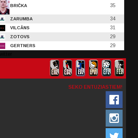
35
BRIČKA
34
ZARUMBA
31
VILCĀNS
29
ZOTOVS
29
GERTNERS
witter
SEKO ENTUZIASTIEM!