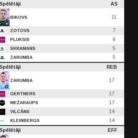
Spēlētāji
AS
11
BIKOVS
7
ZOTOVS
6
PLUKSIS
5
SKRAMANS
5
ZARUMBA
Spēlētāji
REB
17
ZARUMBA
17
GERTNERS
17
MEŽARAUPS
14
VILCĀNS
14
KLEINBERGS
Spēlētāji
EFF