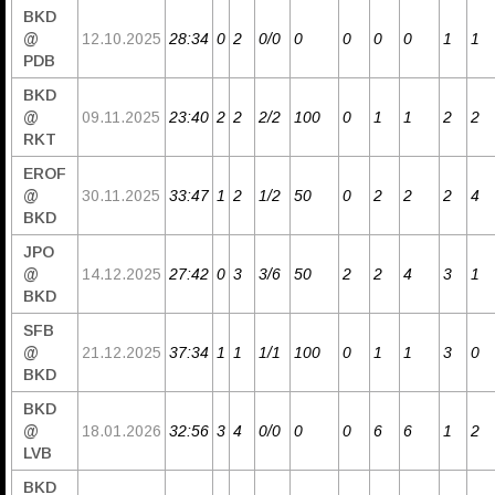
BKD
@
12.10.2025
28:34
0
2
0/0
0
0
0
0
1
1
PDB
BKD
@
09.11.2025
23:40
2
2
2/2
100
0
1
1
2
2
RKT
EROF
@
30.11.2025
33:47
1
2
1/2
50
0
2
2
2
4
BKD
JPO
@
14.12.2025
27:42
0
3
3/6
50
2
2
4
3
1
BKD
SFB
@
21.12.2025
37:34
1
1
1/1
100
0
1
1
3
0
BKD
BKD
@
18.01.2026
32:56
3
4
0/0
0
0
6
6
1
2
LVB
BKD