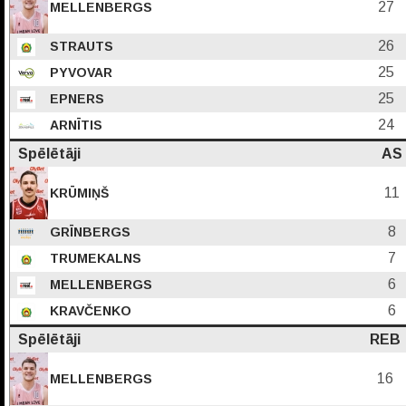
27
MELLENBERGS
26
STRAUTS
25
PYVOVAR
25
EPNERS
24
ARNĪTIS
Spēlētāji
AS
11
KRŪMIŅŠ
8
GRĪNBERGS
7
TRUMEKALNS
6
MELLENBERGS
6
KRAVČENKO
Spēlētāji
REB
16
MELLENBERGS