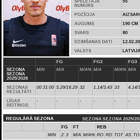
SPĒLĒTĀJA
55
NUMURS
POZĪCIJA
AIZSAR
AUGUMS
190 CM
SVARS
80
DZIMŠANAS DATI
12.02.2
VALSTS
LATVIJ
FG
FG2
FG3
SEZONA
MIN
M/A
M/A%
M/A
M/A%
M/A
SEZONA
2025/2026
SEZONAS
00:31:00
5.29/16.29
32
1.14/3.43
33
4.14/
REZULTĀTI:
LĪGAS
-
-
-
-
-
-
REITINGS:
REGULĀRĀ SEZONA
SEZONA SEZONA 2025/20
FG
FT
REB
MIN
2
3
M/A
M/A%
RO
RD
TOT
AS
TO