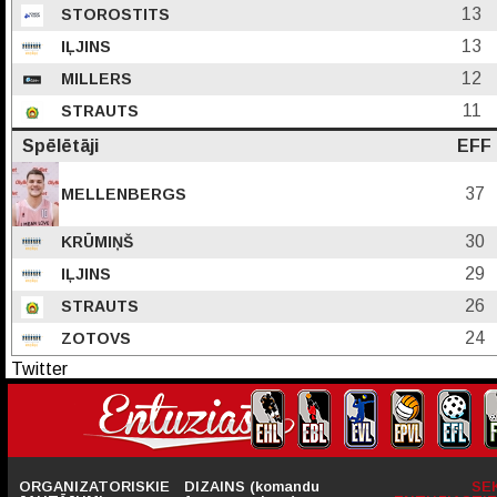
13
STOROSTITS
13
IĻJINS
12
MILLERS
11
STRAUTS
Spēlētāji
EFF
37
MELLENBERGS
30
KRŪMIŅŠ
29
IĻJINS
26
STRAUTS
24
ZOTOVS
Twitter
ORGANIZATORISKIE
DIZAINS (komandu
SE