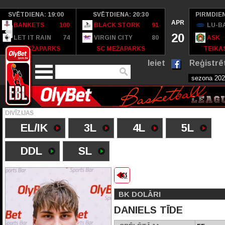
SVĒTDIENA: 19:00
SVĒTDIENA: 20:30
PIRMDIEN
APR
BANKETS
100
BLACK STORK
91
LU-B
20
LET IT RAIN
74
VIRGIN CITY
80
ASK
SC MEŽAPARKS
SC MEŽAPARKS
TEIKAS
Ieiet
Reģistrē
DIVĪZIJAS
EL/IK
3L
4L
5L
DDL
SL
BK DOLĀRI
DANIELS TĪDE