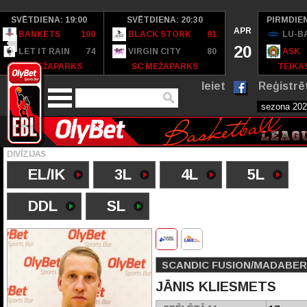
SVĒTDIENA: 19:00
SVĒTDIENA: 20:30
PIRMDIEN
APR
BANKETS
100
BLACK STORK
91
LU-B
20
LET IT RAIN
74
VIRGIN CITY
80
ASK
SC MEŽAPARKS
SC MEŽAPARKS
TEIKAS
Ieiet
Reģistrē
DIVĪZIJAS
EL/IK
3L
4L
5L
DDL
SL
SCANDIC FUSION/MADABER
JĀNIS KLIESMETS