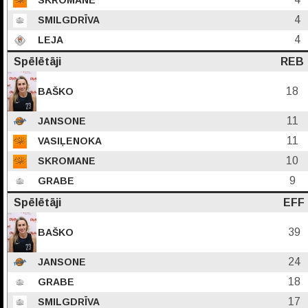
SKROMANE
4
SMILGDRĪVA
4
LEJA
Spēlētāji
REB
18
BAŠKO
11
JANSONE
11
VASIĻENOKA
10
SKROMANE
9
GRABE
Spēlētāji
EFF
39
BAŠKO
24
JANSONE
18
GRABE
17
SMILGDRĪVA