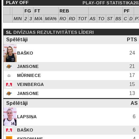
PLAY OFF
PLAY-OFF STATISTIKA20
FG
FT
REB
PF
MIN
2
3
M/A
M/A%
RO
RD
TOT
AS
TO
ST
BS
C
D
P
SL
DIVĪZIJAS REZULTIVITĀTES LĪDERI
Spēlētāji
PTS
24
BAŠKO
21
JANSONE
17
MŪRNIECE
15
VEINBERGA
13
JANSONE
Spēlētāji
AS
6
LAPSIŅA
6
BAŠKO
4