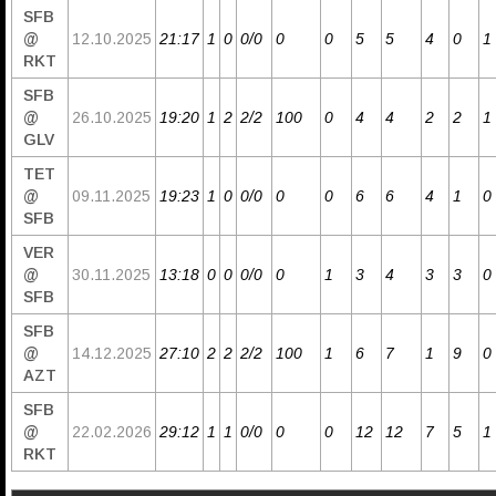
SFB
@
12.10.2025
21:17
1
0
0/0
0
0
5
5
4
0
1
RKT
SFB
@
26.10.2025
19:20
1
2
2/2
100
0
4
4
2
2
1
GLV
TET
@
09.11.2025
19:23
1
0
0/0
0
0
6
6
4
1
0
SFB
VER
@
30.11.2025
13:18
0
0
0/0
0
1
3
4
3
3
0
SFB
SFB
@
14.12.2025
27:10
2
2
2/2
100
1
6
7
1
9
0
AZT
SFB
@
22.02.2026
29:12
1
1
0/0
0
0
12
12
7
5
1
RKT