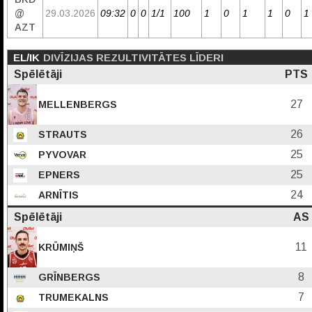
@
29.03.2026
09:32
0
0
1/1
100
1
0
1
1
0
1
AZT
EL/IK
DIVĪZIJAS REZULTIVITĀTES LĪDERI
Spēlētāji
PTS
27
MELLENBERGS
26
STRAUTS
25
PYVOVAR
25
EPNERS
24
ARNĪTIS
Spēlētāji
AS
11
KRŪMIŅŠ
8
GRĪNBERGS
7
TRUMEKALNS