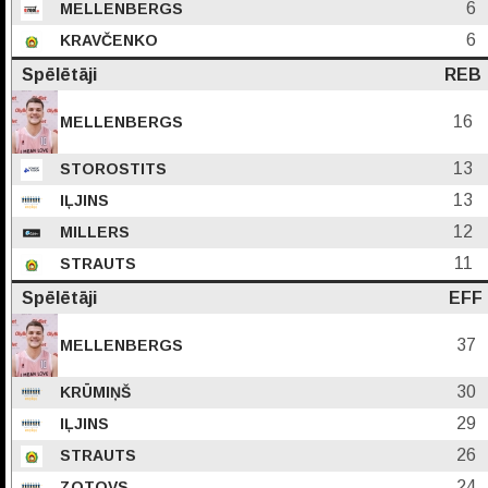
6
MELLENBERGS
6
KRAVČENKO
Spēlētāji
REB
16
MELLENBERGS
13
STOROSTITS
13
IĻJINS
12
MILLERS
11
STRAUTS
Spēlētāji
EFF
37
MELLENBERGS
30
KRŪMIŅŠ
29
IĻJINS
26
STRAUTS
24
ZOTOVS