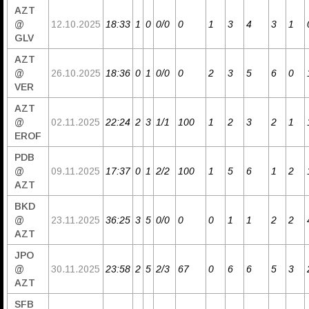
AZT
@
12.10.2025
18:33
1
0
0/0
0
1
3
4
3
1
GLV
AZT
@
26.10.2025
18:36
0
1
0/0
0
2
3
5
6
0
VER
AZT
@
02.11.2025
22:24
2
3
1/1
100
1
2
3
2
1
EROF
PDB
@
09.11.2025
17:37
0
1
2/2
100
1
5
6
1
2
AZT
BKD
@
23.11.2025
36:25
3
5
0/0
0
0
1
1
2
2
AZT
JPO
@
30.11.2025
23:58
2
5
2/3
67
0
6
6
5
3
AZT
SFB