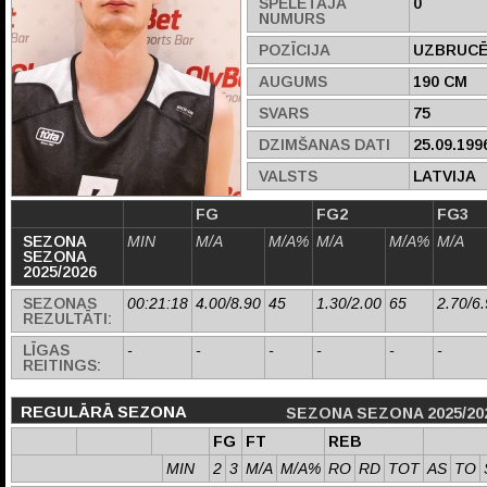
SPĒLĒTĀJA
0
NUMURS
POZĪCIJA
UZBRUCĒ
AUGUMS
190 CM
SVARS
75
DZIMŠANAS DATI
25.09.199
VALSTS
LATVIJA
FG
FG2
FG3
SEZONA
MIN
M/A
M/A%
M/A
M/A%
M/A
SEZONA
2025/2026
SEZONAS
00:21:18
4.00/8.90
45
1.30/2.00
65
2.70/6
REZULTĀTI:
LĪGAS
-
-
-
-
-
-
REITINGS:
REGULĀRĀ SEZONA
SEZONA SEZONA 2025/20
FG
FT
REB
MIN
2
3
M/A
M/A%
RO
RD
TOT
AS
TO