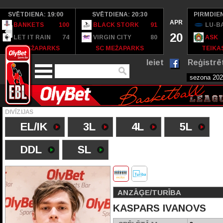
SVĒTDIENA: 19:00
SVĒTDIENA: 20:30
PIRMDIEN
APR
BANKETS
100
BLACK STORK
91
LU-B
20
LET IT RAIN
74
VIRGIN CITY
80
ASK
SC MEŽAPARKS
SC MEŽAPARKS
TEIKAS
Ieiet
Reģistrē
DIVĪZIJAS
EL/IK
3L
4L
5L
DDL
SL
ANZĀĢE/TURĪBA
KASPARS IVANOVS