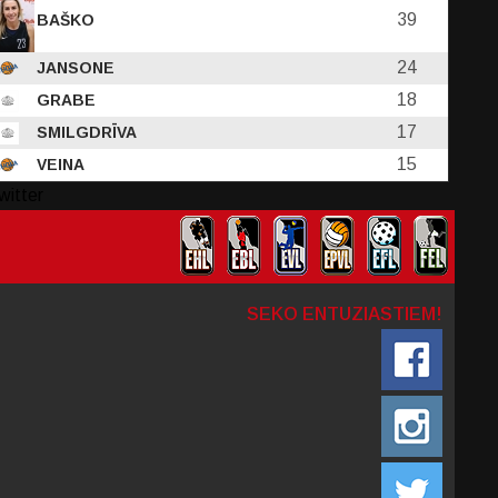
39
BAŠKO
24
JANSONE
18
GRABE
17
SMILGDRĪVA
15
VEINA
witter
SEKO ENTUZIASTIEM!