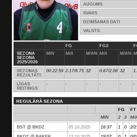
AUGUMS
SVARS
DZIMŠANAS DATI
VALSTS
FG
FG2
F
SEZONA
MIN
M/A
M/A%
M/A
M/A%
M
SEZONA
2025/2026
SEZONAS
00:22:59
2.17/6.75
32
0.67/2.08
32
1
REZULTĀTI:
LĪGAS
-
-
-
-
-
-
REITINGS:
REGULĀRĀ SEZONA
FG
FT
MIN
2
3
M/
BST @ BKDZ
05.10.2025
16:37
1
0
2/2
BKDZ @ BAKER
12.10.2025
19:07
0
1
0/0