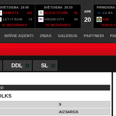
SVĒTDIENA: 19:00
SVĒTDIENA: 20:30
PIRMDIENA:
APR
BANKETS
100
BLACK STORK
91
LU-BA
20
LET IT RAIN
74
VIRGIN CITY
80
ASK
SC MEŽAPARKS
SC MEŽAPARKS
TEIKAS V
BRĪVIE AĢENTI
ZIŅAS
GALERIJA
PARTNERI
PA
DDL
SL
RD
OLKS
9
AIZSARGS