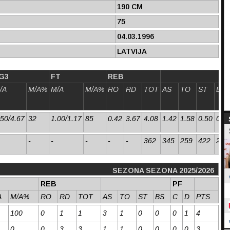
190 CM
75
04.03.1996
LATVIJA
G3
FT
REB
/A
M/A%
M/A
M/A%
RO
RD
TOT
AS
TO
ST
BS
.50/4.67
32
1.00/1.17
85
0.42
3.67
4.08
1.42
1.58
0.50
0.0
-
-
-
-
-
362
345
259
422
264
SEZONA SEZONA 2025/2026
REB
PF
A
M/A%
RO
RD
TOT
AS
TO
ST
BS
C
D
PTS
100
0
1
1
3
1
0
0
0
1
4
0
0
3
3
1
1
0
0
0
0
3