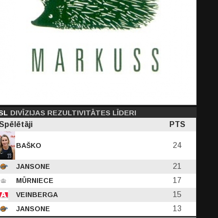
PF
C
D
EFF
PTS
8
SL
1.00
DIVĪZIJAS REZULTIVITĀTES LĪDERI
1.08
6.58
6.83
Spēlētāji
PTS
-
-
351
327
24
BAŠKO
21
JANSONE
17
MŪRNIECE
15
VEINBERGA
13
JANSONE