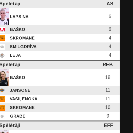
Spēlētāji
AS
6
LAPSIŅA
6
BAŠKO
4
SKROMANE
4
SMILGDRĪVA
4
LEJA
Spēlētāji
REB
18
BAŠKO
11
JANSONE
11
VASIĻENOKA
10
SKROMANE
9
GRABE
Spēlētāji
EFF