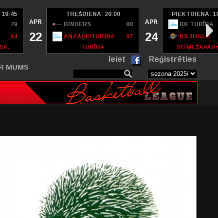
 19:45
TREŠDIENA: 20:00
PIEKTDIENA: 1
APR
APR
79
BINDERS
88
BK TURĪBA
22
24
84
ANZĀĢE/TURĪBA
97
BS JUGLA
SK.
TURĪBA
SC MEŽAPAR
Ieiet
Reģistrēties
R MUMS