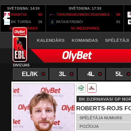
SVĒTDIENA: 14:30
SVĒTDIENA: 17:30
AVANTIS
60
TAVERNA/KOMERCVEIKSMES
86
BK TURĪBA
28
PATA/STRENČI
81
SC MEŽAPARKS
SC MEŽAPARKS
KALENDĀRS
KOMANDAS
SPĒLĒTĀJI
DIVĪZIJAS
EL/IK
3L
4L
5L
BK DZIRNAVAS/ GP NO
ROBERTS-ROJS F
SPĒLĒTĀJA NUMURS
POZĪCIJA