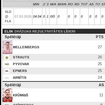
MIN
2
3
M/A
M/A%
RO
RD
TOT
AS
TO
S
SLD
@
07.03.2026
04:04
0
1
0/0
0
0
0
0
0
0
0
FLA
EL/IK
DIVĪZIJAS REZULTIVITĀTES LĪDERI
Spēlētāji
PTS
27
MELLENBERGS
26
STRAUTS
25
PYVOVAR
25
EPNERS
24
ARNĪTIS
Spēlētāji
AS
11
KRŪMIŅŠ