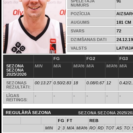
SPĒLĒTĀJA
91
NUMURS
POZĪCIJA
AIZSAR
AUGUMS
181 CM
SVARS
72
DZIMŠANAS DATI
24.12.1
VALSTS
LATVIJ
FG
FG2
FG3
SEZONA
MIN
M/A
M/A%
M/A
M/A%
M/A
SEZONA
2025/2026
SEZONAS
00:13:27
0.50/2.83
18
0.08/0.67
12
0.42/2
REZULTĀTI:
LĪGAS
-
-
-
-
-
-
REITINGS:
REGULĀRĀ SEZONA
SEZONA SEZONA 2025/20
FG
FT
REB
MIN
2
3
M/A
M/A%
RO
RD
TOT
AS
TO