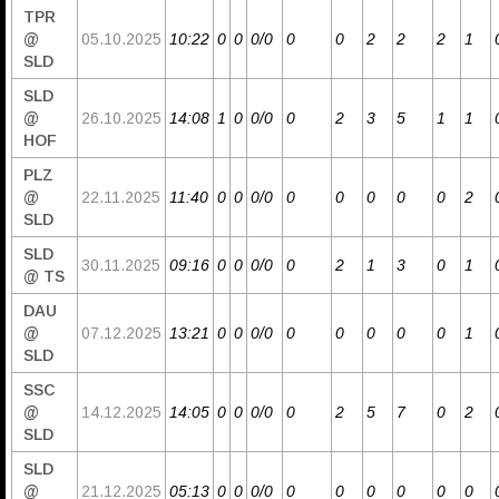
TPR
@
05.10.2025
10:22
0
0
0/0
0
0
2
2
2
1
SLD
SLD
@
26.10.2025
14:08
1
0
0/0
0
2
3
5
1
1
HOF
PLZ
@
22.11.2025
11:40
0
0
0/0
0
0
0
0
0
2
SLD
SLD
30.11.2025
09:16
0
0
0/0
0
2
1
3
0
1
@ TS
DAU
@
07.12.2025
13:21
0
0
0/0
0
0
0
0
0
1
SLD
SSC
@
14.12.2025
14:05
0
0
0/0
0
2
5
7
0
2
SLD
SLD
@
21.12.2025
05:13
0
0
0/0
0
0
0
0
0
0