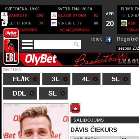
SVĒTDIENA: 19:00
SVĒTDIENA: 20:30
PIRMDIEN
APR
BANKETS
100
BLACK STORK
91
LU-B
20
LET IT RAIN
74
VIRGIN CITY
80
ASK
SC MEŽAPARKS
SC MEŽAPARKS
TEIKAS
Ieiet
Reģistrē
DIVĪZIJAS
EL/IK
3L
4L
5L
DDL
SL
SALIDOJUMS
DĀVIS ČIEKURS