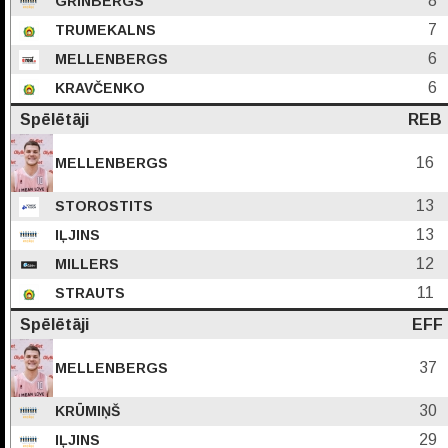
8
GRĪNBERGS
7
TRUMEKALNS
6
MELLENBERGS
6
KRAVČENKO
Spēlētāji
REB
16
MELLENBERGS
13
STOROSTITS
13
IĻJINS
12
MILLERS
11
STRAUTS
Spēlētāji
EFF
37
MELLENBERGS
30
KRŪMIŅŠ
29
IĻJINS